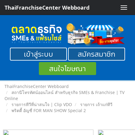
ThaiFranchiseCenter Webboard
Toggle
naviga
เข้าสู่ระบบ
สมัครสมาชิก
สนใจโฆษณา
ThaiFranchiseCenter Webboard
สถานีโทรทัศน์ออนไลน์ สำหรับธุรกิจ SMEs & Franchise | TV
Online
รายการทีวีที่น่าสนใจ | Clip VDO
รายการ เถ้าแก่ทีวี
พริตตี้ อัญชี่ FOR MAN SHOW Special 2