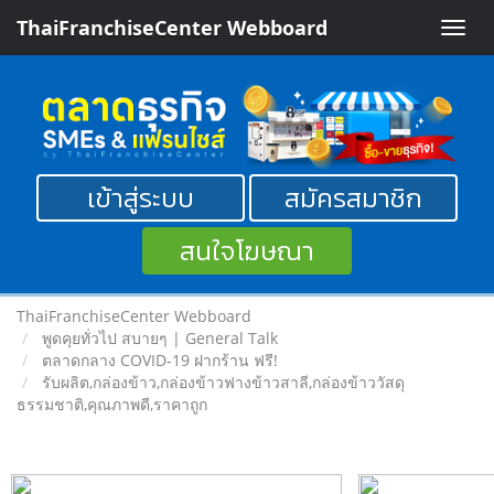
ThaiFranchiseCenter Webboard
Toggle
naviga
เข้าสู่ระบบ
สมัครสมาชิก
สนใจโฆษณา
ThaiFranchiseCenter Webboard
พูดคุยทั่วไป สบายๆ | General Talk
ตลาดกลาง COVID-19 ฝากร้าน ฟรี!
รับผลิต,กล่องข้าว,กล่องข้าวฟางข้าวสาลี,กล่องข้าววัสดุ
ธรรมชาติ,คุณภาพดี,ราคาถูก