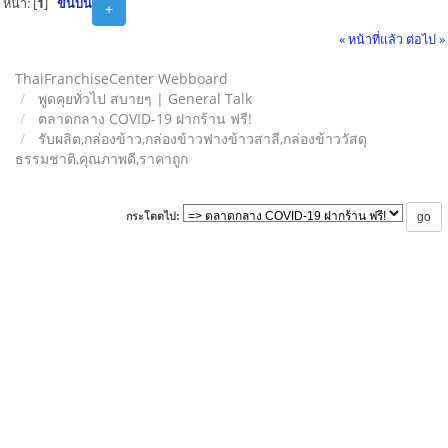
หน้า: [
1
]
ขึ้นบน
+
« หน้าที่แล้ว
ต่อไป »
ThaiFranchiseCenter Webboard
พูดคุยทั่วไป สบายๆ | General Talk
ตลาดกลาง COVID-19 ฝากร้าน ฟรี!
รับผลิต,กล่องข้าว,กล่องข้าวฟางข้าวสาลี,กล่องข้าววัสดุ
ธรรมชาติ,คุณภาพดี,ราคาถูก
กระโดดไป: