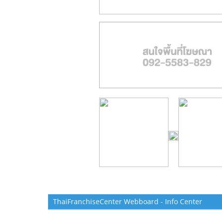
ThaiFranchiseCenter Webboard - Info Center