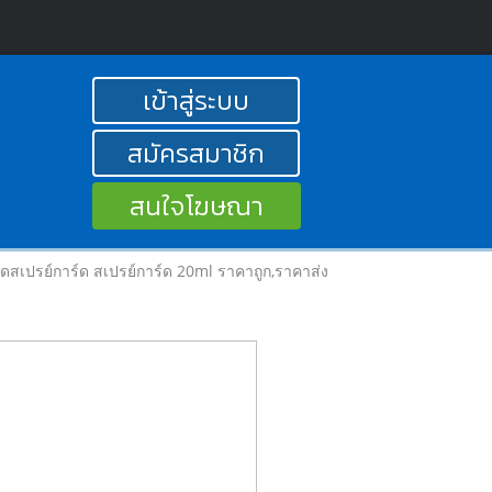
เข้าสู่ระบบ
สมัครสมาชิก
สนใจโฆษณา
วดสเปรย์การ์ด สเปรย์การ์ด 20ml ราคาถูก,ราคาส่ง