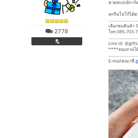
ขวดสเปรย์การ์
สกรีนโลโก้ได้
.......................
เลือกชมสินค้า 
2778
โทร:085-703-
........................
Line id: @gift
****สอบถามได้เล
.......................
E-mailส่งมาที่
g