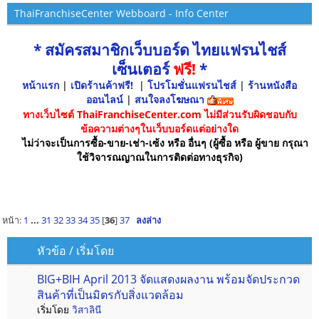
ThaiFranchiseCenter Webboard - Info Center
* สมัครสมาชิกเว็บบอร์ด ไทยแฟรนไชส์
เซ็นเตอร์
ฟรี!
*
หน้าแรก
|
เปิดร้านค้าฟรี!
|
โปรโมชั่นแฟรนไชส์
|
ร้านหนังสือ
ออนไลน์
|
สนใจลงโฆษณา
ทางเว็บไซต์ ThaiFranchiseCenter.com ไม่มีส่วนรับผิดชอบกับ
ข้อความต่างๆในเว็บบอร์ดแต่อย่างใด
ไม่ว่าจะเป็นการซื้อ-ขาย-เช่า-เซ้ง หรือ อื่นๆ (ผู้ซื้อ หรือ ผู้ขาย กรุณา
ใช้วิจารณญาณในการติดต่อทางธุรกิจ)
หน้า:
1
...
31
32
33
34
35
[
36
]
37
ลงล่าง
หัวข้อ
/
เริ่มโดย
BIG+BIH April 2013 จัดแสดงผลงาน พร้อมจัดประกวด
สินค้าที่เป็นมิตรกับสิ่งแวดล้อม
เริ่มโดย
วิสาลินี