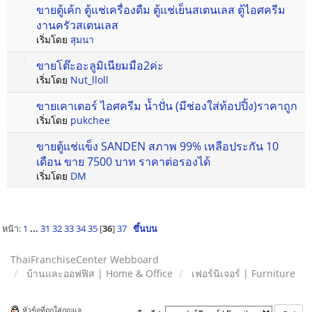
ขายตู้เค้ก ตู้แช่เครื่องดืม ตู้แช่เย็นสเตนเลส ตู้ไอศครีม
งานครัวสเตนเลส
เริ่มโดย
สุมนา
ขายโต๊ะอะลูมิเนียมมือ2ค่ะ
เริ่มโดย
Nut_lloll
ขายเคาเตอร์ ไอศครีม น้ำปั่น (มีช่องใส่ท้อปปิ้ง)ราคาถูก
เริ่มโดย
pukchee
ขายตู้แช่แข็ง SANDEN สภาพ 99% เหลือประกัน 10
เดือน ขาย 7500 บาท ราคาต่อรองได้
เริ่มโดย
DM
หน้า:
1
...
31
32
33
34
35
[
36
]
37
ขึ้นบน
ThaiFranchiseCenter Webboard
บ้านและออฟฟิส | Home & Office
เฟอร์นิเจอร์ | Furniture
หัวข้อที่ถูกใส่กุญแจ