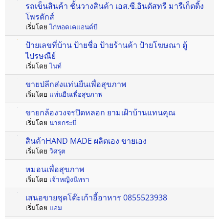
รถเข็นสินค้า ชั้นวางสินค้า เอส.ซี.อินดัสทรี มารืเก็ตติ้ง
โพรดักส์
เริ่มโดย
ไก่ทอดเคแอนด์บี
ป้ายเลขที่บ้าน ป้ายชื่อ ป้ายร้านค้า ป้ายโฆษณา ตู้
ไปรษณีย์
เริ่มโดย
ไนท์
ขายปลีกส่งแท่นยืนเพื่อสุขภาพ
เริ่มโดย
แท่นยืนเพื่อสุขภาพ
ขายกล้องวงจรปิดหลอก ยามเฝ้าบ้านแทนคุณ
เริ่มโดย
นายกระบี่
สินค้าHAND MADE ผลิตเอง ขายเอง
เริ่มโดย
วิศรุต
หมอนเพื่อสุขภาพ
เริ่มโดย
เจ้าหญิงนิทรา
เสนอขายชุดโต๊ะเก้าอี้อาหาร 0855523938
เริ่มโดย
แอม