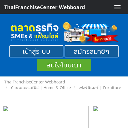
ThaiFranchiseCenter Webboard
Toggle
naviga
เข้าสู่ระบบ
สมัครสมาชิก
สนใจโฆษณา
ThaiFranchiseCenter Webboard
บ้านและออฟฟิส | Home & Office
เฟอร์นิเจอร์ | Furniture