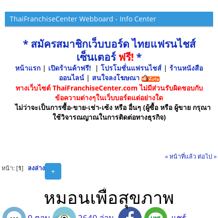
ThaiFranchiseCenter Webboard - Info Center
* สมัครสมาชิกเว็บบอร์ด ไทยแฟรนไชส์
เซ็นเตอร์
ฟรี!
*
หน้าแรก
|
เปิดร้านค้าฟรี!
|
โปรโมชั่นแฟรนไชส์
|
ร้านหนังสือ
ออนไลน์
|
สนใจลงโฆษณา
ทางเว็บไซต์ ThaiFranchiseCenter.com ไม่มีส่วนรับผิดชอบกับ
ข้อความต่างๆในเว็บบอร์ดแต่อย่างใด
ไม่ว่าจะเป็นการซื้อ-ขาย-เช่า-เซ้ง หรือ อื่นๆ (ผู้ซื้อ หรือ ผู้ขาย กรุณา
ใช้วิจารณญาณในการติดต่อทางธุรกิจ)
« หน้าที่แล้ว
ต่อไป »
หน้า: [
1
]
ลงล่าง
+
หมอนเพื่อสุขภาพ
0 ตอบ
2640 อ่าน
แชร์