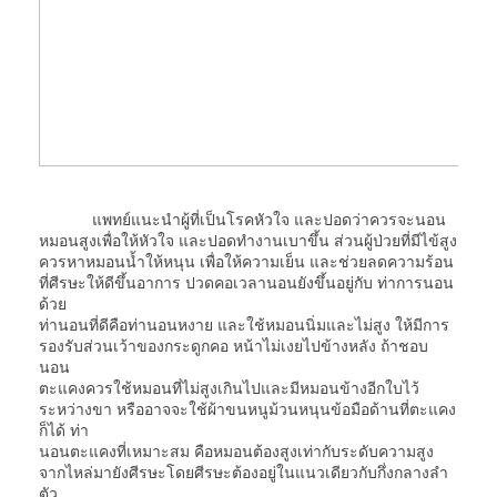
แพทย์แนะนำผู้ที่เป็นโรคหัวใจ และปอดว่าควรจะนอน
หมอนสูงเพื่อให้หัวใจ และปอดทำงานเบาขึ้น ส่วนผู้ป่วยที่มีไข้สูง
ควรหาหมอนน้ำให้หนุน เพื่อให้ความเย็น และช่วยลดความร้อน
ที่ศีรษะให้ดีขึ้นอาการ ปวดคอเวลานอนยังขึ้นอยู่กับ ท่าการนอน
ด้วย
ท่านอนที่ดีคือท่านอนหงาย และใช้หมอนนิ่มและไม่สูง ให้มีการ
รองรับส่วนเว้าของกระดูกคอ หน้าไม่เงยไปข้างหลัง ถ้าชอบ
นอน
ตะแคงควรใช้หมอนที่ไม่สูงเกินไปและมีหมอนข้างอีกใบไว้
ระหว่างขา หรืออาจจะใช้ผ้าขนหนูม้วนหนุนข้อมือด้านที่ตะแคง
ก็ได้ ท่า
นอนตะแคงที่เหมาะสม คือหมอนต้องสูงเท่ากับระดับความสูง
จากไหล่มายังศีรษะโดยศีรษะต้องอยู่ในแนวเดียวกับกึ่งกลางลำ
ตัว