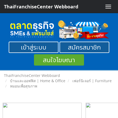
ThaiFranchiseCenter Webboard
Toggle
naviga
เข้าสู่ระบบ
สมัครสมาชิก
สนใจโฆษณา
ThaiFranchiseCenter Webboard
บ้านและออฟฟิส | Home & Office
เฟอร์นิเจอร์ | Furniture
หมอนเพื่อสุขภาพ