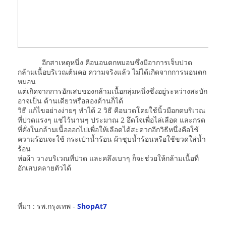
อีกสาเหตุหนึ่ง คือนอนตกหมอนซึ่งมีอาการเจ็บปวด
กล้ามเนื้อบริเวณต้นคอ ความจริงแล้ว ไม่ได้เกิดจากการนอนตก
หมอน
แต่เกิดจากการอักเสบของกล้ามเนื้อกลุ่มหนึ่งซึ่งอยู่ระหว่างสะบัก
อาจเป็น ด้านเดียวหรือสองด้านก็ได้
วิธี แก้ไขอย่างง่ายๆ ทำได้ 2 วิธี คือนวดโดยใช้นิ้วมือกดบริเวณ
ที่ปวดแรงๆ แช่ไว้นานๆ ประมาณ 2 อึดใจเพื่อไล่เลือด และกรด
ที่คั่งในกล้ามเนื้อออกไปเพื่อให้เลือดได้สะดวกอีกวิธีหนึ่งคือใช้
ความร้อนจะใช้ กระเป๋าน้ำร้อน ผ้าชุบน้ำร้อนหรือใช้ขวดใส่น้ำ
ร้อน
ห่อผ้า วางบริเวณที่ปวด และคลึงเบาๆ ก็จะช่วยให้กล้ามเนื้อที่
อักเสบคลายตัวได้
ที่มา : รพ.กรุงเทพ -
ShopAt7