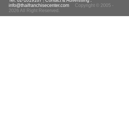
Tel. 02-1019187
|
Contact & Advertising :
info@thaifranchisecenter.com
Copyright © 2005 -
2026 All Right Reserved.