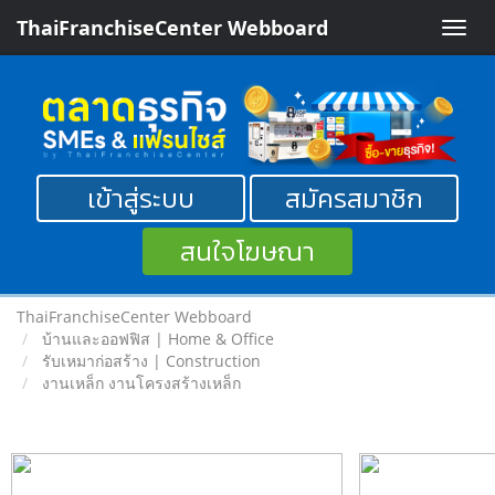
ThaiFranchiseCenter Webboard
Toggle
naviga
เข้าสู่ระบบ
สมัครสมาชิก
สนใจโฆษณา
ThaiFranchiseCenter Webboard
บ้านและออฟฟิส | Home & Office
รับเหมาก่อสร้าง | Construction
งานเหล็ก งานโครงสร้างเหล็ก