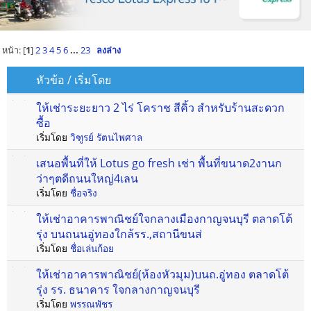
หน้า: [
1
]
2
3
4
5
6
...
23
ลงล่าง
หัวข้อ
/
เริ่มโดย
ให้เช่าระยะยาว 2 ไร่ โคราช สีคิ้ว สำหรับร้านสะดวก
ซื้อ
เริ่มโดย
วิฑูรย์ รัตนไพศาล
เสนอพื้นที่ให้ Lotus go fresh เช่า พื้นที่ขนาด2งานก
ว่าๆตดีถนนใหญ่4เลน
เริ่มโดย
ชื่อจริง
ให้เช่าอาคารพาณิชย์ใจกลางเมืองกาญจนบุรี ตลาดโต้
รุ่ง บนถนนอู่ทองใกล้รร.,สถานีขนส่
เริ่มโดย
ชื่อเล่นก้อย
ให้เช่าอาคารพาณิชย์(ห้องหัวมุม)บนถ.อู่ทอง ตลาดโต้
รุ่ง รร. ธนาคาร ใจกลางกาญจนบุรี
เริ่มโดย
พรรณพัชร