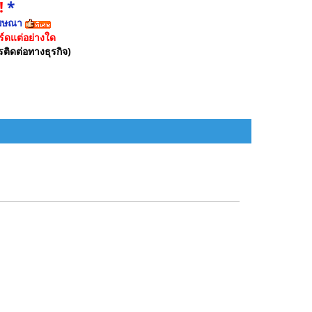
!
*
ฆษณา
์ดแต่อย่างใด
รติดต่อทางธุรกิจ)