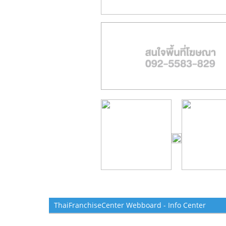
ThaiFranchiseCenter Webboard - Info Center