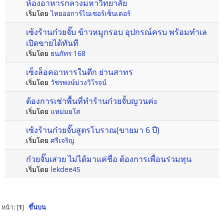
ห้องอาหารกลางมหาวิทยาลัย
เริ่มโดย
ไทยออการ์ไนเซอร์เซ็นเตอร์
เซ้งร้านก๋วยจั๊บ ข้าวหมูกรอบ อุปกรณ์ครบ พร้อมทำเล
เปิดขายได้ทันที
เริ่มโดย
ธนภัทร 168
เซ็งล็อคอาหารในตึก ย่านสาทร
เริ่มโดย
วัชรพงษ์ม่วงวิโรจน์
ต้องการเช่าพื้นที่ทำร้านก๋วยจั้บญวนค่ะ
เริ่มโดย
แหม่มยโส
เซ้งร้านก๋วยจั๊บสูตรโบราณ(ขายมา 6 ปี)
เริ่มโดย
ศรีเจริญ
ก๋วยจั๊บเสวย ไม่ได้มาแค่ชื่อ ต้องการเพื่อนร่วมทุน
เริ่มโดย
lekdee45
หน้า: [
1
]
ขึ้นบน