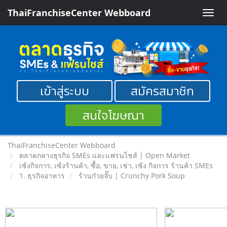
ThaiFranchiseCenter Webboard
Toggle
naviga
เข้าสู่ระบบ
สมัครสมาชิก
สนใจโฆษณา
ThaiFranchiseCenter Webboard
ตลาดกลางธุรกิจ SMEs และแฟรนไชส์ | Open Market
เซ้งกิจการ, เซ้งร้านค้า, ซื้อ, ขาย, เช่า, เซ้ง กิจการ ร้านค้า SMEs
1. ธุรกิจอาหาร
ร้านก๋วยจั๊บ | Crunchy Pork Soup