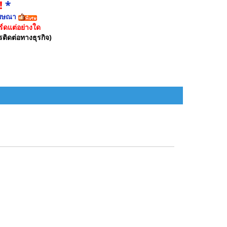
!
*
ฆษณา
์ดแต่อย่างใด
รติดต่อทางธุรกิจ)