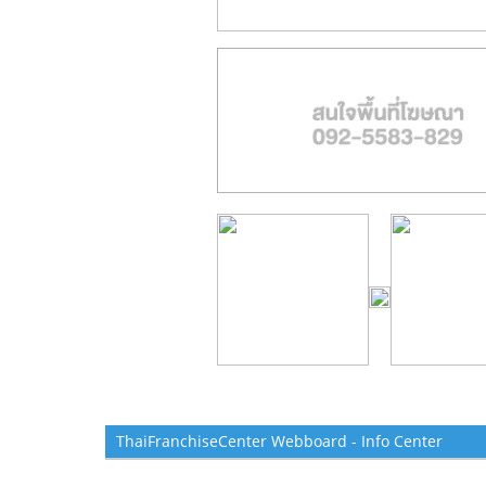
ThaiFranchiseCenter Webboard - Info Center