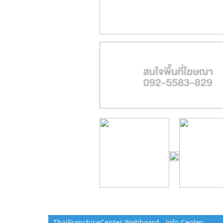
ThaiFranchiseCenter Webboard - Info Center