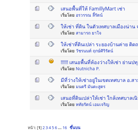
เสนอพื้นที่ให้ FamillyMart เช่า
เริ่มโดย
อรวรรณ ลี้รัตน์
ให้เช่า ที่ดิน ในตัวเทศบาลเมืองน่าน 
เริ่มโดย
สามารถ ยาใจ
ให้เช่าที่ดินเปล่า ระยองบ้านค่าย ต
เริ่มโดย
วัชรนนท์ ฤกษ์ศิริรัตน์
!!!!!! เสนอพื้นที่ห้องว่างให้เช่า ย่านปทุ
เริ่มโดย
Nutnicha P.
มีที่ว่างให้เช่าอยู่ในเขตเทศบาล อ.สา
เริ่มโดย
มนตรี มันตะสูตร
เสนอที่ดินเปล่าให้เช่า ใกล้เทศบาลเ
เริ่มโดย
หทัยรัตน์ เอมเจริญ
หน้า: [
1
]
2
3
4
5
6
...
16
ขึ้นบน