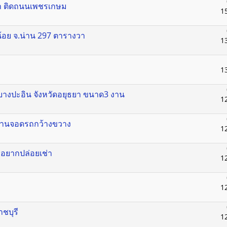
วา ติดถนนเพชรเกษม
1
าน้อย จ.น่าน 297 ตารางวา
1
1
9 บางปะอิน จังหวัดอยุธยา ขนาด3 งาน
1
้างลานจอดรถกว้างขวาง
1
์ทอยากปล่อยเช่า
1
1
าชบุรี
1