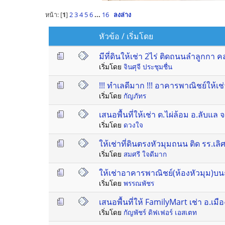
หน้า: [
1
]
2
3
4
5
6
...
16
ลงล่าง
หัวข้อ
/
เริ่มโดย
มีที่ดินให้เช่า 2ไร่ ติดถนนลำลูกกา ค
เริ่มโดย
จินศุจี ประชุมชื่น
!!! ทำเลดีมาก !!! อาคารพาณิชย์ให้เช่า
เริ่มโดย
กัญภัทร
เสนอพื้นที่ให้เช่า ต.ไผ่ล้อม อ.ลับแล จ
เริ่มโดย
ดวงใจ
ให้เช่าที่ดินตรงหัวมุมถนน ติด รร.เ
เริ่มโดย
สมศรี ใจดีมาก
ให้เช่าอาคารพาณิชย์(ห้องหัวมุม)บน
เริ่มโดย
พรรณพัชร
เสนอพื้นที่ให้ FamilyMart เช่า อ.เมื
เริ่มโดย
กัญพัชร์ ดิฟเฟอร์ เอสเตท