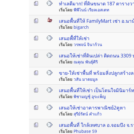
ทำเลดีมาก! ที่ดินขนาด 187 ตาราง
เริ่มโดย
พีพีไนน์ เรียลเอสเตท
เสนอพื้นที่ให้ FamilyMart เช่า อ.น
เริ่มโดย
bigarch
เสนอพื้ที่ให้เช่า
เริ่มโดย
วรพจน์ จินาก้วน
เสนอให้เช่าที่ดินเปล่า ติดถนน 330
เริ่มโดย
ณคุณ พันธุ์ศิริ
ขาย-ให้เช่าพื้นที่ พร้อมสิ่งปลูกสร
เริ่มโดย
วสัน มาตยมูล
เสนอพื้นที่ให้เช่า เป็นโดนใจมินิมาร
เริ่มโดย
พิชามญชุ์ อุระเพ็ญ
เสนอให้เช่าอาคารพาณิชย์2คูหา
เริ่มโดย
สุรีย์รัตน์ คำแก้ว
เสนอพื้นที่ ใกล้เทศบาล อ.จอมบึง จ.ร
เริ่มโดย
Phubase 59