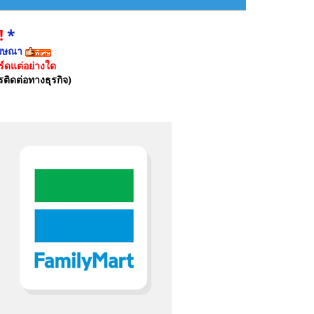
!
*
ฆษณา
์ดแต่อย่างใด
รติดต่อทางธุรกิจ)