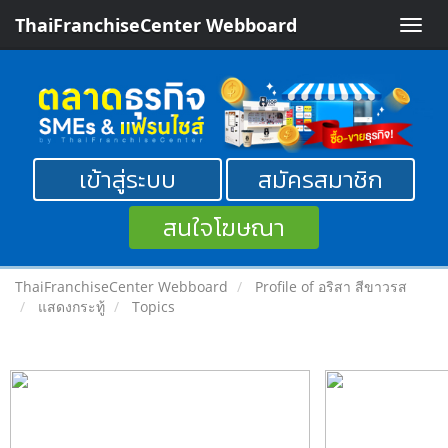
ThaiFranchiseCenter Webboard
Toggle
naviga
เข้าสู่ระบบ
สมัครสมาชิก
สนใจโฆษณา
ThaiFranchiseCenter Webboard
Profile of อริสา สีขาวรส
แสดงกระทู้
Topics