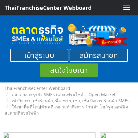
ThaiFranchiseCenter Webboard
Toggle
naviga
เข้าสู่ระบบ
สมัครสมาชิก
สนใจโฆษณา
ThaiFranchiseCenter Webboard
ตลาดกลางธุรกิจ SMEs และแฟรนไชส์ | Open Market
เซ้งกิจการ, เซ้งร้านค้า, ซื้อ, ขาย, เช่า, เซ้ง กิจการ ร้านค้า SMEs
ให้เช่าพื้นที่ใหญ่ทำเลดี เหมาะทำกิจการ ร้านค้า โชว์รูม ออฟฟิศ
สะดวกติดรถไฟฟ้า