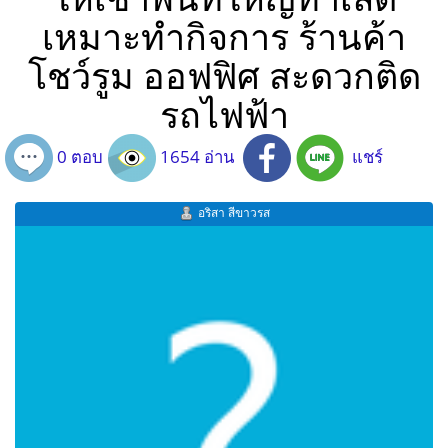
เหมาะทำกิจการ ร้านค้า
โชว์รูม ออฟฟิศ สะดวกติด
รถไฟฟ้า
0 ตอบ
1654 อ่าน
แชร์
อริสา สีขาวรส