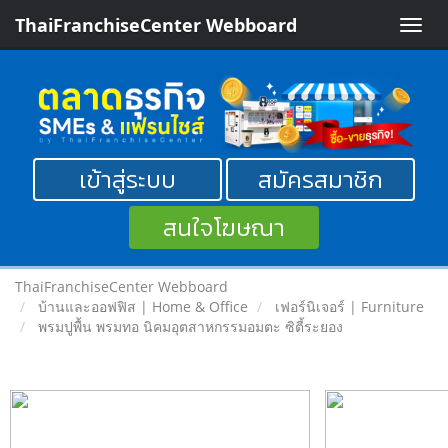
ThaiFranchiseCenter Webboard
Toggle
naviga
เข้าสู่ระบบ
สมัครสมาชิก
สนใจโฆษณา
ThaiFranchiseCenter Webboard
บ้านและออฟฟิส | Home & Office
เฟอร์นิเจอร์ | Furniture
พรมปูพื้น พรมทอ นิคมอุตสาหกรรมอมตะ ซิตี้ระยอง