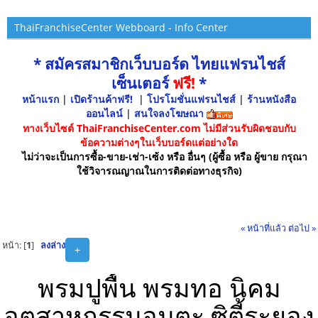
ThaiFranchiseCenter Webboard - Info Center
* สมัครสมาชิกเว็บบอร์ด ไทยแฟรนไชส์
เซ็นเตอร์
ฟรี!
*
หน้าแรก
|
เปิดร้านค้าฟรี!
|
โปรโมชั่นแฟรนไชส์
|
ร้านหนังสือ
ออนไลน์
|
สนใจลงโฆษณา
ทางเว็บไซต์ ThaiFranchiseCenter.com ไม่มีส่วนรับผิดชอบกับ
ข้อความต่างๆในเว็บบอร์ดแต่อย่างใด
ไม่ว่าจะเป็นการซื้อ-ขาย-เช่า-เซ้ง หรือ อื่นๆ (ผู้ซื้อ หรือ ผู้ขาย กรุณา
ใช้วิจารณญาณในการติดต่อทางธุรกิจ)
« หน้าที่แล้ว
ต่อไป »
หน้า: [
1
]
ลงล่าง
+
พรมปูพื้น พรมทอ นิคม
อุตสาหกรรมอมตะ ซิตี้ระยอง