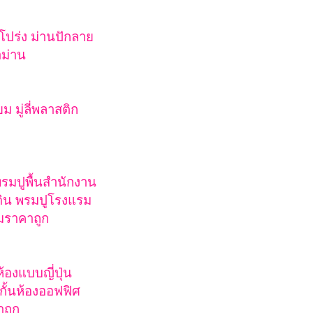
าโปร่ง ม่านปักลาย
าม่าน
นียม มู่ลี่พลาสติก
รมปูพื้นสำนักงาน
ดิน พรมปูโรงแรม
มราคาถูก
้องแบบญี่ปุ่น
กั้นห้องออฟฟิศ
าถูก