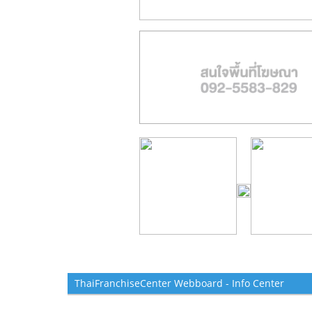
ThaiFranchiseCenter Webboard - Info Center