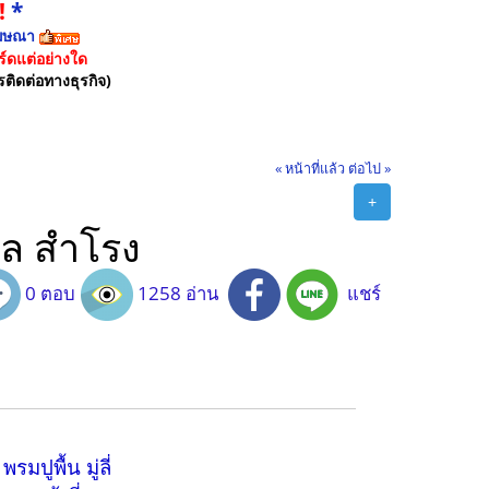
!
*
ฆษณา
์ดแต่อย่างใด
รติดต่อทางธุรกิจ)
« หน้าที่แล้ว
ต่อไป »
+
าล สำโรง
0 ตอบ
1258 อ่าน
แชร์
มปูพื้น มู่ลี่