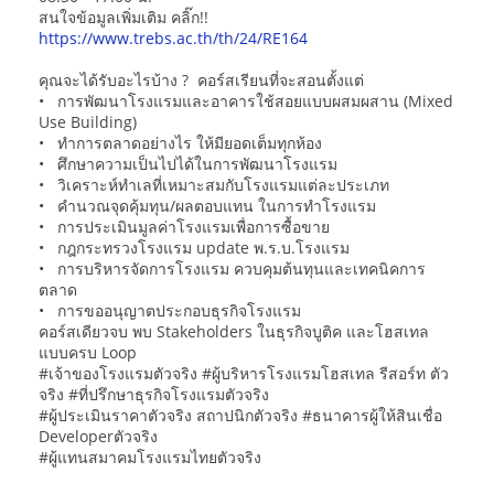
สนใจข้อมูลเพิ่มเติม คลิ๊ก!!
https://www.trebs.ac.th/th/24/RE164
คุณจะได้รับอะไรบ้าง ? คอร์สเรียนที่จะสอนตั้งแต่
• การพัฒนาโรงแรมและอาคารใช้สอยแบบผสมผสาน (Mixed
Use Building)
• ทำการตลาดอย่างไร ให้มียอดเต็มทุกห้อง
• ศึกษาความเป็นไปได้ในการพัฒนาโรงแรม
• วิเคราะห์ทำเลที่เหมาะสมกับโรงแรมแต่ละประเภท
• คำนวณจุดคุ้มทุน/ผลตอบแทน ในการทำโรงแรม
• การประเมินมูลค่าโรงแรมเพื่อการซื้อขาย
• กฎกระทรวงโรงแรม update พ.ร.บ.โรงแรม
• การบริหารจัดการโรงแรม ควบคุมต้นทุนและเทคนิคการ
ตลาด
• การขออนุญาตประกอบธุรกิจโรงแรม
คอร์สเดียวจบ พบ Stakeholders ในธุรกิจบูติค และโฮสเทล
แบบครบ Loop
#เจ้าของโรงแรมตัวจริง #ผู้บริหารโรงแรมโฮสเทล รีสอร์ท ตัว
จริง #ที่ปรึกษาธุรกิจโรงแรมตัวจริง
#ผู้ประเมินราคาตัวจริง สถาปนิกตัวจริง #ธนาคารผู้ให้สินเชื่อ
Developerตัวจริง
#ผู้แทนสมาคมโรงแรมไทยตัวจริง