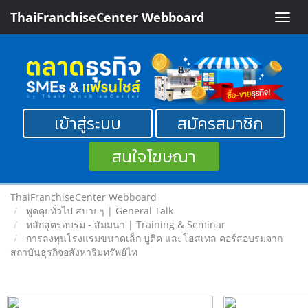
ThaiFranchiseCenter Webboard
Toggle
naviga
เข้าสู่ระบบ
สมัครสมาชิก
สนใจโฆษณา
ThaiFranchiseCenter Webboard
พูดคุยทั่วไป สบายๆ | General Talk
หลักสูตรอบรม - สัมมนา | Training & Seminar
การลงทุนโรงแรมขนาดเล็ก บูติค และโฮสเทล คอร์สอบรมจาก
สถาบันธุรกิจอสังหาริมทรัพย์ไท