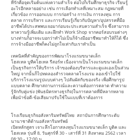
ที่รักคือจุดเริ่มต้นแห่งความสำเร็จ ต่อไปก็เริ่มศึกษาธุรกิจ เรียนรู้
อะไรอีกหลายอย่าง เช่น การเลือกทำเลที่เหมาะสม กฎหมายที่
เกี่ยวข้อง การออกแบบ การก่อสร้าง การเงิน การลงทุน การ
ตลาด การบริหาร และการเรียนรู้เกี่ยวกับปัญหา/อุปสรรคที่มือ
อาชีพได้ประสพพบเจอมาก่อนจะประสบความสำเร็จ ซึ่งสามารถ
หาความรู้เพิ่มเติม และฝึกทำ Work Shop จากคอร์สอบรมต่างๆ
บางท่านก็อาจจะบอกว่าทำไม่เป็นก็จ้างมืออาชีพมาทำให้ก็ได้ ซึ่ง
การจ้างมืออาชีพก็คงไม่ถูกใจเท่ากับเราทำเป็น
เทคนิคที่สำคัญของการพัฒนาโรงแรมขนาดเล็ก
โฮสเทล บูทีคโฮเทล รีสอร์ท เนื่องจากเป็นโรงแรมขนาดเล็ก
เป็นธุรกิจการให้บริการ เจ้าของต้องบริหารและดูแลเองเป็นส่วน
ใหญ่ จากนั้นก็ไปทดลองสำรวจตลาดโรงแรม ลองเข้าไปใช้
บริการโรงแรมรูปแบบต่างๆ ไปสัมผัสกับของจริง เพื่อศึกษารูป
แบบตลาด ศึกษาสถานการณ์และความต้องการตลาด ทำความ
รู้จักกับคู่แข่ง (พันธมิตรทางธุรกิจ)ในการตลาดที่มีหลากหลาย
เพื่อนำข้อดี-ข้อเสียมาปรับใช้ในแบบที่เราต้องการ
โรงเรียนธุรกิจอสังหาริมทรัพย์ไทย สถาบันการศึกษาระดับ
นานาชาติด้านอสังหาริมทรัพย์
เปิดหลักสูตร เจาะลึกโอกาสลงทุนโรงแรมขนาดเล็ก บูติค และ
โฮสเทล รุ่นที่ 8, วันศุกร์ที่ 30 - เสาร์ที่ 31 สิงหาคม 2562 เวลา
08:30 - 17:00 น.