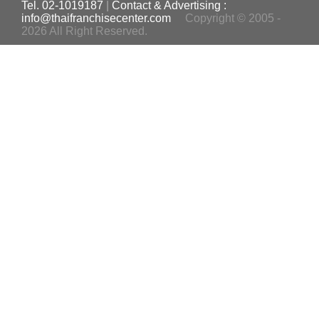
Tel. 02-1019187
|
Contact & Advertising :
info@thaifranchisecenter.com
Copyright © 2005 -
2026 All Right Reserved.