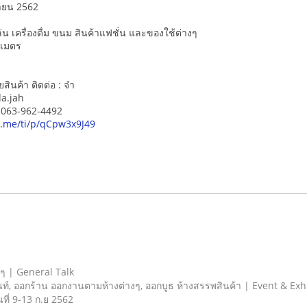
ยายน 2562
น เครื่องดื่ม ขนม สินค้าแฟชั่น และของใช้ต่างๆ
 เมตร
ินค้า ติดต่อ : จ๋า
da.jah
์ 063-962-4492
ne.me/ti/p/qCpw3x9J49
ยๆ | General Talk
ท์, ออกร้าน ออกงานตามห้างต่างๆ, ออกบูธ ห้างสรรพสินค้า | Event & Exh
นที่ 9-13 ก.ย 2562