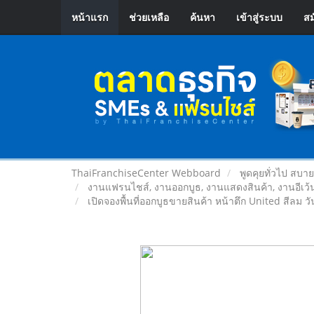
หน้าแรก
ช่วยเหลือ
ค้นหา
เข้าสู่ระบบ
สม
ThaiFranchiseCenter Webboard
พูดคุยทั่วไป สบา
งานแฟรนไชส์, งานออกบูธ, งานแสดงสินค้า, งานอีเว้น
เปิดจองพื้นที่ออกบูธขายสินค้า หน้าตึก United สีลม วั