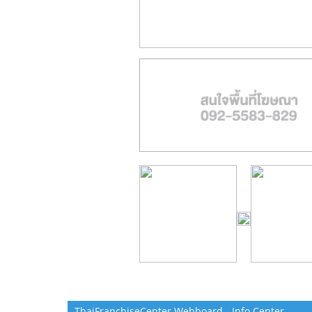
ThaiFranchiseCenter Webboard - Info Center