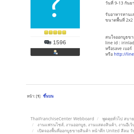
วันที่ 9-13 กัน
รับอาหารทานเล่
ขนาดพื้นที่ 2x2
สนใจออกบูธขายส
1596
line id : irinla
หรือsave เบอร
หรือ
http://li
หน้า: [
1
]
ขึ้นบน
ThaiFranchiseCenter Webboard
พูดคุยทั่วไป สบา
งานแฟรนไชส์, งานออกบูธ, งานแสดงสินค้า, งานอีเว้น
เปิดจองพื้นที่ออกบูธขายสินค้า หน้าตึก United สีลม วั