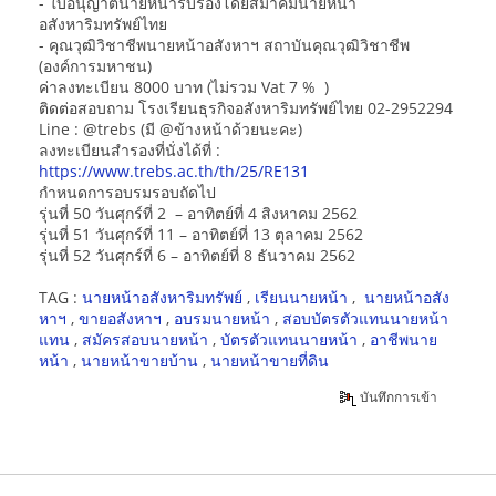
- ใบอนุญาตนายหน้ารับรองโดยสมาคมนายหน้า
อสังหาริมทรัพย์ไทย
- คุณวุฒิวิชาชีพนายหน้าอสังหาฯ สถาบันคุณวุฒิวิชาชีพ
(องค์การมหาชน)
ค่าลงทะเบียน 8000 บาท (ไม่รวม Vat 7 % )
ติดต่อสอบถาม โรงเรียนธุรกิจอสังหาริมทรัพย์ไทย 02-2952294
Line : @trebs (มี @ข้างหน้าด้วยนะคะ)
ลงทะเบียนสำรองที่นั่งได้ที่ :
https://www.trebs.ac.th/th/25/RE131
กำหนดการอบรมรอบถัดไป
รุ่นที่ 50 วันศุกร์ที่ 2 – อาทิตย์ที่ 4 สิงหาคม 2562
รุ่นที่ 51 วันศุกร์ที่ 11 – อาทิตย์ที่ 13 ตุลาคม 2562
รุ่นที่ 52 วันศุกร์ที่ 6 – อาทิตย์ที่ 8 ธันวาคม 2562
TAG :
นายหน้าอสังหาริมทรัพย์
,
เรียนนายหน้า
,
นายหน้าอสัง
หาฯ
,
ขายอสังหาฯ
,
อบรมนายหน้า
,
สอบบัตรตัวแทนนายหน้า
แทน
,
สมัครสอบนายหน้า
,
บัตรตัวแทนนายหน้า
,
อาชีพนาย
หน้า
,
นายหน้าขายบ้าน
,
นายหน้าขายที่ดิน
บันทึกการเข้า