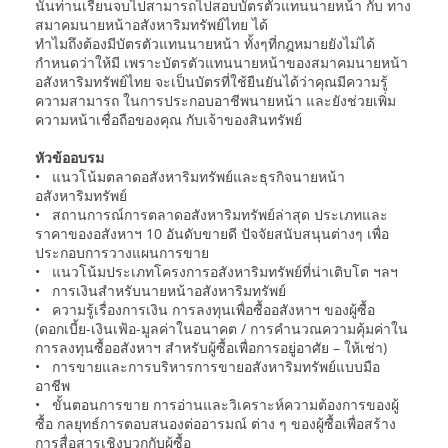
นั้นท่านเรียนจบไปสามารถไปสอบบัตรตัวแทนนายหน้า กับ ทาง
สมาคมนายหน้าอสังหาริมทรัพย์ไทย ได้
ทำไมถึงต้องมีบัตรตัวแทนนายหน้า ทั้งๆที่กฎหมายยังไม่ได้
กำหนดว่าให้มี เพราะบัตรตัวแทนนายหน้าของสมาคมนายหน้า
อสังหาริมทรัพย์ไทย จะเป็นบัตรที่ใช้ยืนยันได้ว่าคุณมีความรู้
ความสามารถ ในการประกอบอาชีพนายหน้า และยังช่วยเพิ่ม
ความหน้าเชื่อถือของคุณ กับเจ้าของสินทรัพย์
หัวข้ออบรม
• แนวโน้มตลาดอสังหาริมทรัพย์และธุรกิจนายหน้า
อสังหาริมทรัพย์
• สถานการณ์การตลาดอสังหาริมทรัพย์ล่าสุด ประเภทและ
ราคาของอสังหาฯ 10 อันดับขายดี ปัจจัยสนับสนุนต่างๆ เพื่อ
ประกอบการวางแผนการขาย
• แนวโน้มประเภทโครงการอสังหาริมทรัพย์ที่น่าเติบโต ฯลฯ
• การเงินสำหรับนายหน้าอสังหาริมทรัพย์
• ความรู้เรื่องการเงิน การลงทุนเพื่อซื้ออสังหาฯ ของผู้ซื้อ
(ดอกเบี้ย-เงินเฟ้อ-มูลค่าในอนาคต / การคำนวณความคุ้มค่าใน
การลงทุนซื้ออสังหาฯ สำหรับผู้ซื้อเพื่อการอยู่อาศัย – ให้เช่า)
• การขายและการบริหารการขายอสังหาริมทรัพย์แบบมือ
อาชีพ
• ขั้นตอนการขาย การอ่านและวิเคราะห์ความต้องการของผู้
ซื้อ กลยุทธ์การตอบสนองต่ออารมณ์ ต่าง ๆ ของผู้ซื้อเพื่อสร้าง
การสื่อสารเชิงบวกกับผู้ซื้อ