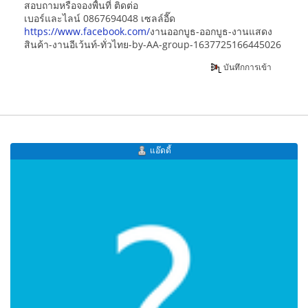
สอบถามหรือจองพื้นที่ ติดต่อ
เบอร์และไลน์ 0867694048 เซลล์อี๊ด
https://www.facebook.com/
งานออกบูธ-ออกบูธ-งานแสดง
สินค้า-งานอีเว้นท์-ทั่วไทย-by-AA-group-1637725166445026
บันทึกการเข้า
แอ๊ดดี้