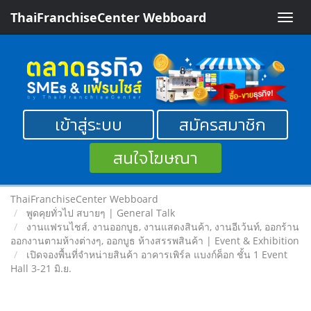
ThaiFranchiseCenter Webboard
Toggle
naviga
เข้าสู่ระบบ
สมัครสมาชิก
สนใจโฆษณา
ThaiFranchiseCenter Webboard
พูดคุยทั่วไป สบายๆ | General Talk
งานแฟรนไชส์, งานออกบูธ, งานแสดงสินค้า, งานอีเว้นท์, ออกร้าน
ออกงานตามห้างต่างๆ, ออกบูธ ห้างสรรพสินค้า | Event & Exhibition
เปิดจองพื้นที่จำหน่ายสินค้า อาคารเพิร์ล แบงก์ค็อก ชั้น 1 Event
Hall 3-21 มิ.ย.