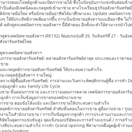
มารถตอบโจทย์ลูกค้าและปิดการขายได้ ซึ่งในปัจจุบันการแข่งขันค่อนข้า
ากจำป็นต้องมีเทคนิคและกลยุทธ์เข้ามาช่วย ทางโรงเรียนธุรกิจอสังหาริมทรัพ
่อให้นักขายมือใหม่ หรือนักขายมืออาชีพได้มาศึกษาและ Update เทคนิคการ
ๆ ให้มีประสิทธิภาพเพิ่มมากขึ้น การเป็นนักขายอสังหาฯแบบมืออาชีพ ไม่
ด้ หลักสูตรเทคนิคการขายอสังหาฯ นี้มีคำตอบ อีกทั้งจะทำให้สามารถนำไปต่
กสูตรเทคนิคขายอสังหาฯ (RE132) จัดอบรมรุ่นที่ 29, วันจันทร์ที่ 27 - วัน
สังหาริมทรัพย์ไทย
กสูตรเทคนิคขายอสังหาฯ
ารขายอสังหาริมทรัพย์: ตลาดอสังหาริมทรัพย์ล่าสุด ประเภทและราคาของอส
รขาย
ละกลยุทธ์การขายอสังหาริมทรัพย์ ให้ประสบความสำเร็จ
-กลยุทธ์สู้อสังหาฯ รายใหญ่
คราะห์ผู้ซื้ออสังหาริมทรัพย์: การอ่านและวิเคราะห์พฤติกรรมผู้ซื้อ การทำ
ลุ่มลูกค้า และ Family Life Cycle
มขาย ขั้นตอนการขาย และการวางแผนการตลาด เทคนิคการขายอสังหาริมท
ูลลูกค้า การเก็บข้อมูลการขายของพนักงานขาย
ารขาย ตอบข้อโต้งแย้ง และปิดการขายให้ประสบความสำเร็จ
ุทธ์การขายอสังหาริมทรัพย์ ลำดับขั้นตอนในการขาย คู่มืองานขาย / รูป
านในสำนักงานขาย / การเก็บข้อมูลจากลูกค้า /การประสานงานและการ
ษัทในยุคการแข่งขันสูง จุดแข็งของบริษัทและการสร้างแบรนด์ / การสร้า
งที่ประสบความสำเร็จ การทำ Grand opening ที่สามารถดึงดูดผู้เข้าร่วมงา
 early-booking