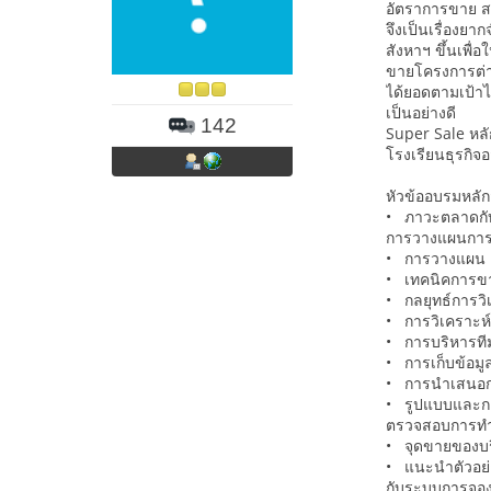
อัตราการขาย สา
จึงเป็นเรื่องย
สังหาฯ ขึ้นเพื
ขายโครงการต่าง
ได้ยอดตามเป้าไ
เป็นอย่างดี
142
Super Sale หลั
โรงเรียนธุรกิจอ
หัวข้ออบรมหลั
• ภาวะตลาดกับก
การวางแผนกา
• การวางแผน แ
• เทคนิคการขาย
• กลยุทธ์การวิเ
• การวิเคราะห์ก
• การบริหารที
• การเก็บข้อม
• การนำเสนอก
• รูปแบบและกลย
ตรวจสอบการทำง
• จุดขายของบริ
• แนะนำตัวอย่า
กับระบบการจอง