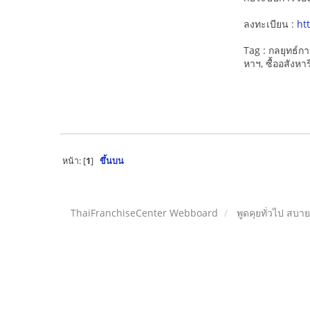
ลงทะเบียน :
ht
Tag : กลยุทธ์ก
หาฯ, ซื้ออสังหา
หน้า: [
1
]
ขึ้นบน
ThaiFranchiseCenter Webboard
พูดคุยทั่วไป สบา