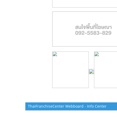
ThaiFranchiseCenter Webboard - Info Center