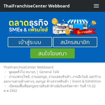
ThaiFranchiseCenter Webboard
Toggle
naviga
เข้าสู่ระบบ
สมัครสมาชิก
สนใจโฆษณา
ThaiFranchiseCenter Webboard
พูดคุยทั่วไป สบายๆ | General Talk
งานแฟรนไชส์, งานออกบูธ, งานแสดงสินค้า, งานอีเว้นท์, ออกร้าน
ออกงานตามห้างต่างๆ, ออกบูธ ห้างสรรพสินค้า | Event & Exhibition
เปิดจองพื้นที่ออกบูธขายสินค้าห้างอัมรินทร์พลาซ่า วันที่ 15-22
ส.ค 2562