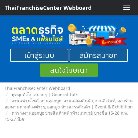
ThaiFranchiseCenter Webboard
Toggle
naviga
เข้าสู่ระบบ
สมัครสมาชิก
สนใจโฆษณา
ThaiFranchiseCenter Webboard
พูดคุยทั่วไป สบายๆ | General Talk
งานแฟรนไชส์, งานออกบูธ, งานแสดงสินค้า, งานอีเว้นท์, ออกร้าน
ออกงานตามห้างต่างๆ, ออกบูธ ห้างสรรพสินค้า | Event & Exhibition
ตารางงานออกบูธขายสินค้าหน้าห้างเกตเวย์ บางซื่อ 15-28 ก.พ,
15-27 มี.ค