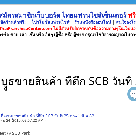
 สมัครสมาชิกเว็บบอร์ด ไทยแฟรนไชส์เซ็นเตอร์
ฟรี
ปิดร้านค้าฟรี!
|
โปรโมชั่นแฟรนไชส์
|
ร้านหนังสือออนไลน์
|
สนใจลงโ
 ThaiFranchiseCenter.com ไม่มีส่วนรับผิดชอบกับข้อความต่างๆในเว็บบอร
รซื้อ-ขาย-เช่า-เซ้ง หรือ อื่นๆ (ผู้ซื้อ หรือ ผู้ขาย กรุณาใช้วิจารณญาณในกา
บููธขายสินค้า ที่ตึก SCB วันที
นที่ออกบููธขายสินค้า ที่ตึก SCB วันที่ 25 ก.พ-1 มี.ค 62
คม 24, 2019, 03:07:22 AM »
eet @ SCB Park