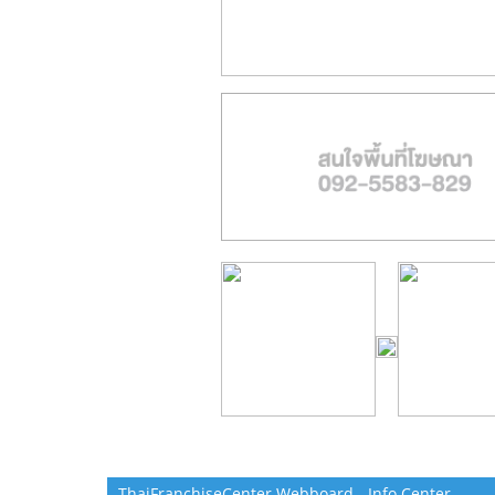
ThaiFranchiseCenter Webboard - Info Center