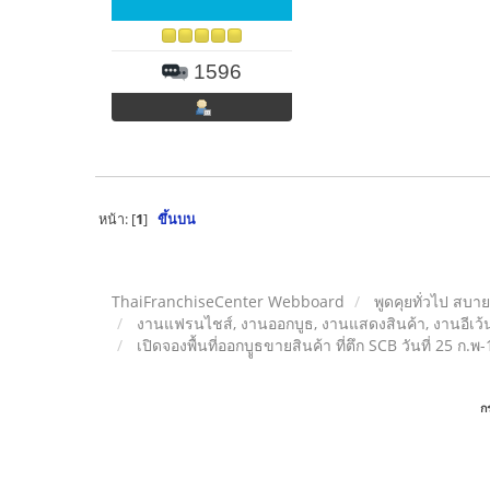
1596
หน้า: [
1
]
ขึ้นบน
ThaiFranchiseCenter Webboard
พูดคุยทั่วไป สบา
งานแฟรนไชส์, งานออกบูธ, งานแสดงสินค้า, งานอีเว้น
เปิดจองพื้นที่ออกบููธขายสินค้า ที่ตึก SCB วันที่ 25 ก.พ-
ก