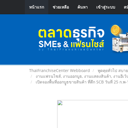
หน้าแรก
ช่วยเหลือ
ค้นหา
เข้าสู่ระบบ
สม
ThaiFranchiseCenter Webboard
พูดคุยทั่วไป สบา
งานแฟรนไชส์, งานออกบูธ, งานแสดงสินค้า, งานอีเว้น
เปิดจองพื้นที่ออกบููธขายสินค้า ที่ตึก SCB วันที่ 25 ก.พ-