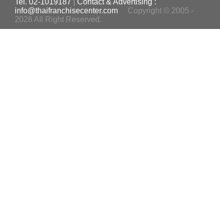
Tel. 02-1019187
|
Contact & Advertising :
info@thaifranchisecenter.com
Copyright © 2005 -
2026 All Right Reserved.