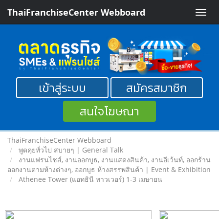
ThaiFranchiseCenter Webboard
Toggle
naviga
เข้าสู่ระบบ
สมัครสมาชิก
สนใจโฆษณา
ThaiFranchiseCenter Webboard
พูดคุยทั่วไป สบายๆ | General Talk
งานแฟรนไชส์, งานออกบูธ, งานแสดงสินค้า, งานอีเว้นท์, ออกร้าน
ออกงานตามห้างต่างๆ, ออกบูธ ห้างสรรพสินค้า | Event & Exhibition
Athenee Tower (แอทธินี ทาวเวอร์) 1-3 เมษายน