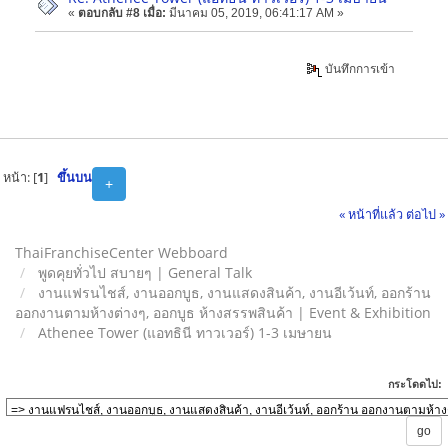
«
ตอบกลับ #8 เมื่อ:
มีนาคม 05, 2019, 06:41:17 AM »
บันทึกการเข้า
หน้า: [
1
]
ขึ้นบน
+
« หน้าที่แล้ว
ต่อไป »
ThaiFranchiseCenter Webboard
พูดคุยทั่วไป สบายๆ | General Talk
งานแฟรนไชส์, งานออกบูธ, งานแสดงสินค้า, งานอีเว้นท์, ออกร้าน
ออกงานตามห้างต่างๆ, ออกบูธ ห้างสรรพสินค้า | Event & Exhibition
Athenee Tower (แอทธินี ทาวเวอร์) 1-3 เมษายน
กระโดดไป: