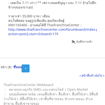
- เคยเป็น 7-11 เก่า ( ** เพราะหมดสัญญา และ 7-11 ย้ายไปตึก
ข้างๆของเขาเอง)
ราคาเช่า 35,000 บาท / เดือน
สนใจติดต่อ ขอดูรูปเพิ่มเติม คุณปิยะดิษฐ์
0901165400 - อ่านต่อได้ที่ ThaiFranchiseCenter :
http://www.thaifranchisecenter.com/forumboard/index.php?
action=post2;start=0;board=179
บันทึกการเข้า
หน้า: [
1
]
ขึ้นบน
+
« หน้าที่แล้ว
ต่อไป »
ThaiFranchiseCenter Webboard
ตลาดกลางธุรกิจ SMEs และแฟรนไชส์ | Open Market
ปล่อยล็อคตลาดนัด, เสนอพื้นที่เช่า, พื้นที่เช่า, พื้นที่ให้เช่า, มีพื้นที่
ว่างให้เช่า, มีพื้นที่ให้เช่า, เช่าพื้นที่ขายของ, ทําเลขายของ, ทำเล
ค้าขาย, พื้นที่เช่าขายของ