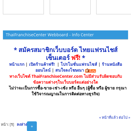
ThaiFranchiseCenter Webboard - Info Center
* สมัครสมาชิกเว็บบอร์ด ไทยแฟรนไชส์
เซ็นเตอร์
ฟรี!
*
หน้าแรก
|
เปิดร้านค้าฟรี!
|
โปรโมชั่นแฟรนไชส์
|
ร้านหนังสือ
ออนไลน์
|
สนใจลงโฆษณา
ทางเว็บไซต์ ThaiFranchiseCenter.com ไม่มีส่วนรับผิดชอบกับ
ข้อความต่างๆในเว็บบอร์ดแต่อย่างใด
ไม่ว่าจะเป็นการซื้อ-ขาย-เช่า-เซ้ง หรือ อื่นๆ (ผู้ซื้อ หรือ ผู้ขาย กรุณา
ใช้วิจารณญาณในการติดต่อทางธุรกิจ)
« หน้าที่แล้ว
ต่อไป »
หน้า: [
1
]
ลงล่าง
+