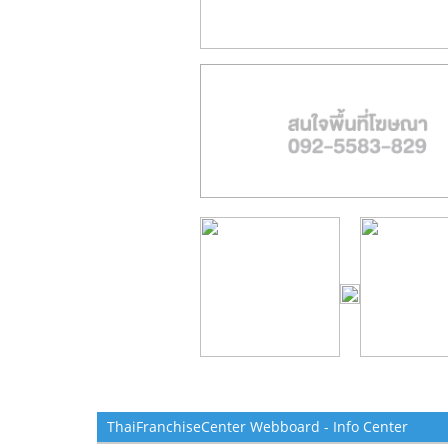
ThaiFranchiseCenter Webboard - Info Center