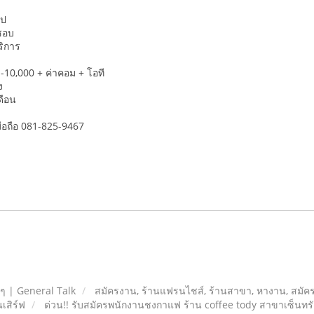
ไป
ชอบ
ริการ
 -10,000 + ค่าคอม + โอที
มง
ดือน
มือถือ 081-825-9467
ยๆ | General Talk
สมัครงาน, ร้านแฟรนไชส์, ร้านสาขา, หางาน, สมัค
เสิร์ฟ
ด่วน!! รับสมัครพนักงานชงกาแฟ ร้าน coffee tody สาขาเซ็นท