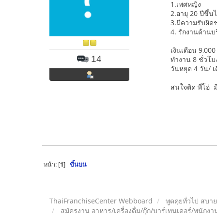
1.เพศหญิง
2.อายุ 20 ปีขึ้น
3.มีความรับผิด
4. รักงานด้านบ
เงินเดือน 9,000
14
ทำงาน 8 ชั่วโ
วันหยุด 4 วัน/ เ
สนใจติด พี่โอ๋ 
หน้า: [
1
]
ขึ้นบน
ThaiFranchiseCenter Webboard
พูดคุยทั่วไป สบา
สมัครงาน อาหาร/เครื่องดื่ม/กุ๊ก/บาร์เทนเดอร์/พนักงาน