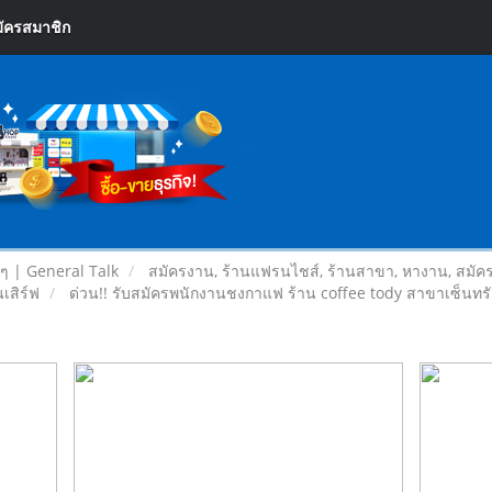
ัครสมาชิก
ยๆ | General Talk
สมัครงาน, ร้านแฟรนไชส์, ร้านสาขา, หางาน, สมัค
เสิร์ฟ
ด่วน!! รับสมัครพนักงานชงกาแฟ ร้าน coffee tody สาขาเซ็นท