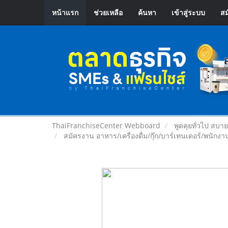
หน้าแรก
ช่วยเหลือ
ค้นหา
เข้าสู่ระบบ
สม
ThaiFranchiseCenter Webboard
พูดคุยทั่วไป สบา
สมัครงาน อาหาร/เครื่องดื่ม/กุ๊ก/บาร์เทนเดอร์/พนักงาน