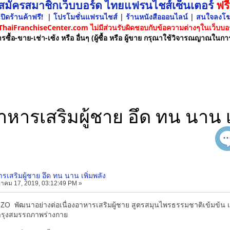
 สมัครสมาชิกเว็บบอร์ด ไทยแฟรนไชส์เซ็นเตอร์
ฟรี
ปิดร้านค้าฟรี!
|
โปรโมชั่นแฟรนไชส์
|
ร้านหนังสือออนไลน์
|
สนใจลงโ
 ThaiFranchiseCenter.com ไม่มีส่วนรับผิดชอบกับข้อความต่างๆในเว็บบอร
รซื้อ-ขาย-เช่า-เซ้ง หรือ อื่นๆ (ผู้ซื้อ หรือ ผู้ขาย กรุณาใช้วิจารณญาณในกา
หารเสริมผู้ชาย อึด ทน นาน เพ
เสริมผู้ชาย อึด ทน นาน เพิ่มพลัง
าคม 17, 2019, 03:12:49 PM »
O พัฒนาอย่างต่อเนื่องอาหารเสริมผู้ชาย สูตรสมุนไพรธรรมชาติเข้มข้น เ
บำรุงสมรรถภาพร่างกาย