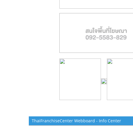
ThaiFranchiseCenter Webboard - Info Center