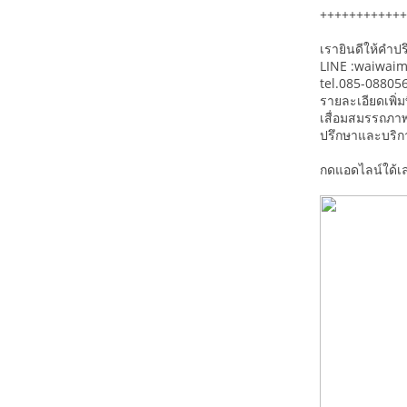
++++++++++++
เรายินดีให้คำป
LINE :waiwai
tel.085-088056
รายละเอียดเพิ่มท
เสื่อมสมรรถภา
ปรึกษาและบริก
กดแอดไลน์ใด้เ