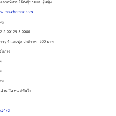
งตลาดที่ทานใด้ทั้งผู้ชายและผู้หญิง
w.ma-chomax.com
mag
12-2-00129-5-0066
บรรจุ 4 แคปซูล ปกติราคา 500 บาท
ธ์แกร่ง
ท
ท
บาท
านด่วน อึด ทน #ทันใจ
e/Z47d