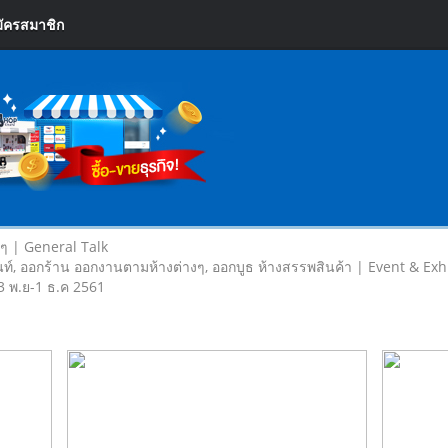
ัครสมาชิก
ยๆ | General Talk
ท์, ออกร้าน ออกงานตามห้างต่างๆ, ออกบูธ ห้างสรรพสินค้า | Event & Exh
23 พ.ย-1 ธ.ค 2561