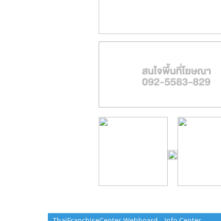
ThaiFranchiseCenter Webboard - Info Center