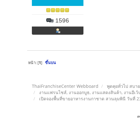
1596
หน้า: [
1
]
ขึ้นบน
ThaiFranchiseCenter Webboard
พูดคุยทั่วไป สบา
งานแฟรนไชส์, งานออกบูธ, งานแสดงสินค้า, งานอีเว้น
เปิดจองพื้นที่ขายอาหารงานกาชาด สวนลุมพินี วันที่ 
ก