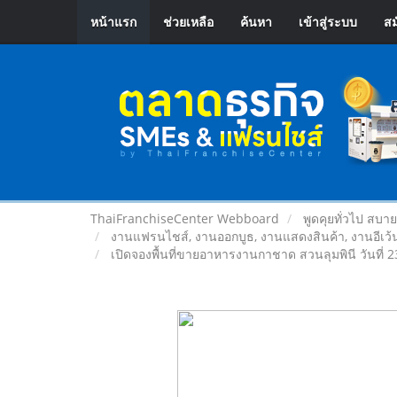
หน้าแรก
ช่วยเหลือ
ค้นหา
เข้าสู่ระบบ
สม
ThaiFranchiseCenter Webboard
พูดคุยทั่วไป สบา
งานแฟรนไชส์, งานออกบูธ, งานแสดงสินค้า, งานอีเว้น
เปิดจองพื้นที่ขายอาหารงานกาชาด สวนลุมพินี วันที่ 