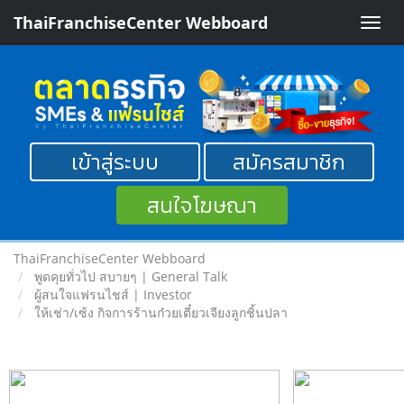
ThaiFranchiseCenter Webboard
Toggle
naviga
เข้าสู่ระบบ
สมัครสมาชิก
สนใจโฆษณา
ThaiFranchiseCenter Webboard
พูดคุยทั่วไป สบายๆ | General Talk
ผู้สนใจแฟรนไชส์ | Investor
ให้เช่า/เซ้ง กิจการร้านก๋วยเตี๋ยวเจียงลูกชิ้นปลา