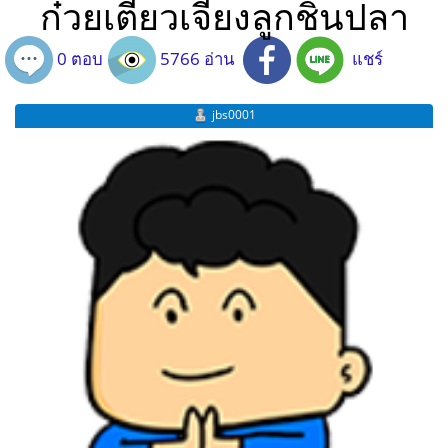
ก๋วยเตี๋ยวเจียงลูกชิ้นปลา
0 ตอบ
5766 อ่าน
แชร์
jbs0001