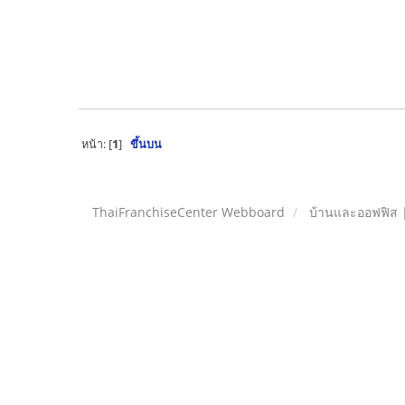
หน้า: [
1
]
ขึ้นบน
ThaiFranchiseCenter Webboard
บ้านและออฟฟิส 