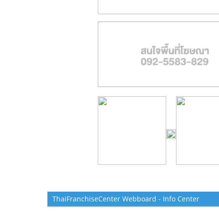
ThaiFranchiseCenter Webboard - Info Center