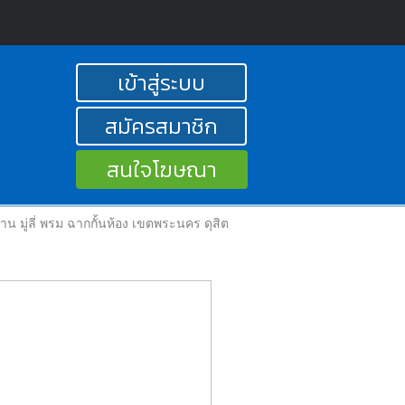
เข้าสู่ระบบ
สมัครสมาชิก
สนใจโฆษณา
่าน มู่ลี่ พรม ฉากกั้นห้อง เขตพระนคร ดุสิต