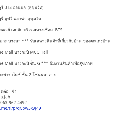
รี BTS อ่อนนุช (สุขุมวิท)
รี่ มูฟวี่ พลาซ่า สุขุมวิท
เกตเวย์ เอกมัย บริเวณทางเชื่อม BTS
เมกะ บางนา *** รับเฉพาะสินค้าที่เกี่ยวกับบ้าน ของตกแต่งบ้าน
The Mall บางกะปิ MCC Hall
he Mall บางกะปิ ชั้น G *** ธีมงานสินค้าเพื่อสุขภาพ
ห้างพาราไดซ์ ชั้น 2 โซนธนาคาร
ดต่อ : จ๋า
da.jah
์ 063-962-4492
ne.me/ti/p/qCpw3x9J49