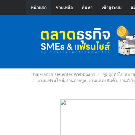
หน้าแรก
ช่วยเหลือ
ค้นหา
เข้าสู่ระบบ
สม
ThaiFranchiseCenter Webboard
พูดคุยทั่วไป สบา
งานแฟรนไชส์, งานออกบูธ, งานแสดงสินค้า, งานอีเว้น