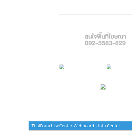
ThaiFranchiseCenter Webboard - Info Center