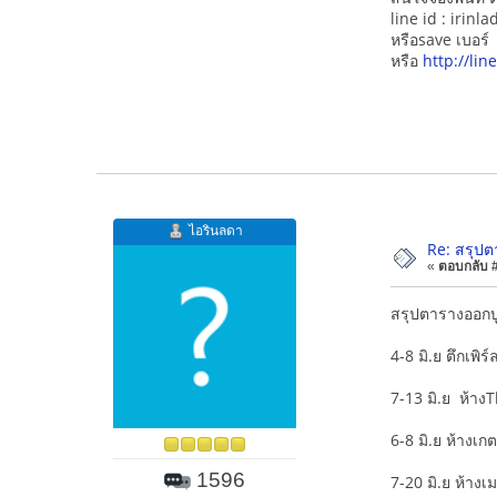
line id : irinla
หรือsave เบอร
หรือ
http://li
ไอรินลดา
Re: สรุปต
«
ตอบกลับ #1
สรุปตารางออกบู
4-8 มิ.ย ตึกเพิร์
7-13 มิ.ย ห้าง
6-8 มิ.ย ห้างเก
1596
7-20 มิ.ย ห้า