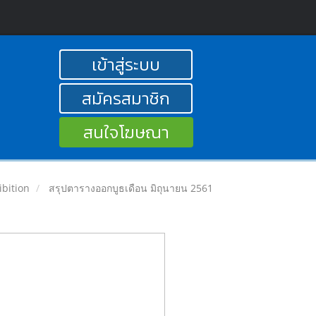
เข้าสู่ระบบ
สมัครสมาชิก
สนใจโฆษณา
ibition
สรุปตารางออกบูธเดือน มิถุนายน 2561