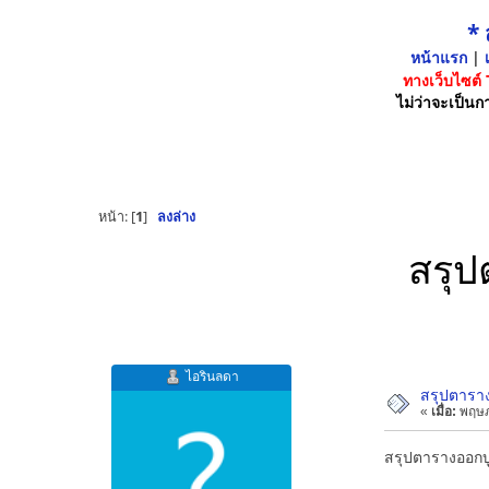
*
หน้าแรก
|
เ
ทางเว็บไซต์
ไม่ว่าจะเป็นกา
หน้า: [
1
]
ลงล่าง
สรุป
ไอรินลดา
สรุปตาราง
«
เมื่อ:
พฤษภ
สรุปตารางออกบู