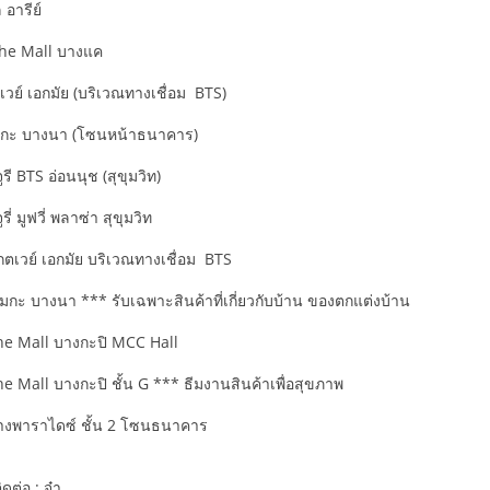
ล อารีย์
The Mall บางแค
ตเวย์ เอกมัย (บริเวณทางเชื่อม BTS)
งเมกะ บางนา (โซนหน้าธนาคาร)
รี BTS อ่อนนุช (สุขุมวิท)
รี่ มูฟวี่ พลาซ่า สุขุมวิท
เกตเวย์ เอกมัย บริเวณทางเชื่อม BTS
เมกะ บางนา *** รับเฉพาะสินค้าที่เกี่ยวกับบ้าน ของตกแต่งบ้าน
The Mall บางกะปิ MCC Hall
he Mall บางกะปิ ชั้น G *** ธีมงานสินค้าเพื่อสุขภาพ
ห้างพาราไดซ์ ชั้น 2 โซนธนาคาร
ดต่อ : จ๋า