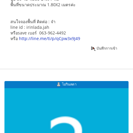
พื้นที่ขนาดประมาณ 1.80X2 เมตรค่ะ
สนใจจองพื้นที่ ติดต่อ : จ๋า
line id : irinlada.jah
หรือsave เบอร์ 063-962-4492
หรือ
http://line.me/ti/p/qCpw3x9J49
บันทึกการเข้า
ไอรินลดา