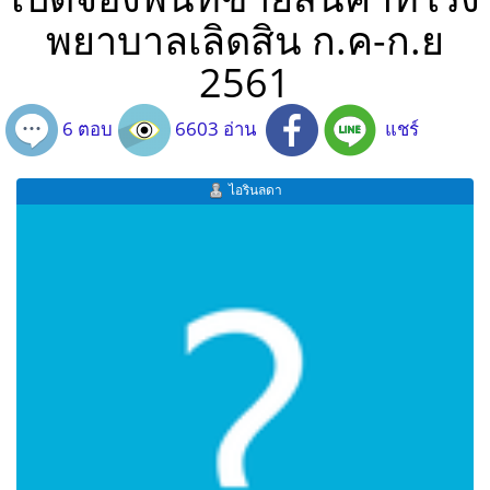
พยาบาลเลิดสิน ก.ค-ก.ย
2561
6 ตอบ
6603 อ่าน
แชร์
ไอรินลดา