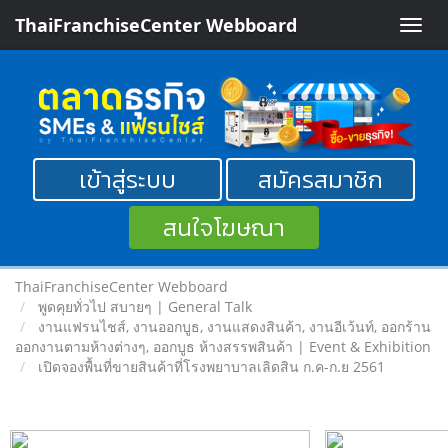
ThaiFranchiseCenter Webboard
Toggle
naviga
เข้าสู่ระบบ
สมัครสมาชิก
สนใจโฆษณา
ThaiFranchiseCenter Webboard
พูดคุยทั่วไป สบายๆ | General Talk
งานแฟรนไชส์, งานออกบูธ, งานแสดงสินค้า, งานอีเว้นท์, ออกร้าน
ออกงานตามห้างต่างๆ, ออกบูธ ห้างสรรพสินค้า | Event & Exhibition
เปิดจองพื้นที่ขายสินค้าที่โรงพยาบาลเลิดสิน ก.ค-ก.ย 2561