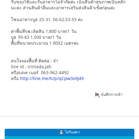
รับของใช้และรับอาหารไม่จำกัดค่ะ เน้นสินค้าสุขภาพเป็นหลัก
นะคะ ส่วนสินค้าอื่นและอาหารเสริมส่งสินค้าเช็คก่อนค่ะ
โซนอาหารบูธ 25-31, 56-62,53-55 ค่ะ
ค่าพื้นที่รพ.เลิดสิน 1,800 บาท/1 วัน
บูธ 39-43 1,500 บาท/1 วัน
พื้นที่ขนาดประมาณ 1.80X2 เมตรค่ะ
สนใจจองพื้นที่ ติดต่อ : จ๋า
line id : irinlada.jah
หรือsave เบอร์ 063-962-4492
หรือ
http://line.me/ti/p/qCpw3x9J49
บันทึกการเข้า
ไอรินลดา