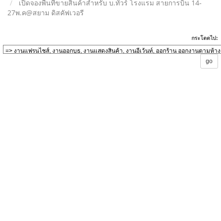
เปิดจองพื้นที่ขายสินค้าสำหรับ บ.ทัวร์ โรงแรม สายการบิน 14-
27พ.ค@สยาม ดิสคัฟเวอรี
กระโดดไป: