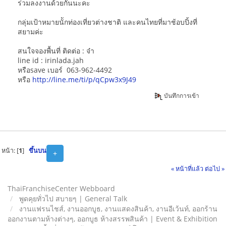
ร่วมลงงานด้วยกันนะคะ
กลุ่มเป้าหมายนัักท่องเที่ยวต่างชาติ และคนไทยที่มาช้อบปิ้งที่
สยามค่ะ
สนใจจองพื้นที่ ติดต่อ : จ๋า
line id : irinlada.jah
หรือsave เบอร์ 063-962-4492
หรือ
http://line.me/ti/p/qCpw3x9J49
บันทึกการเข้า
หน้า: [
1
]
ขึ้นบน
+
« หน้าที่แล้ว
ต่อไป »
ThaiFranchiseCenter Webboard
พูดคุยทั่วไป สบายๆ | General Talk
งานแฟรนไชส์, งานออกบูธ, งานแสดงสินค้า, งานอีเว้นท์, ออกร้าน
ออกงานตามห้างต่างๆ, ออกบูธ ห้างสรรพสินค้า | Event & Exhibition