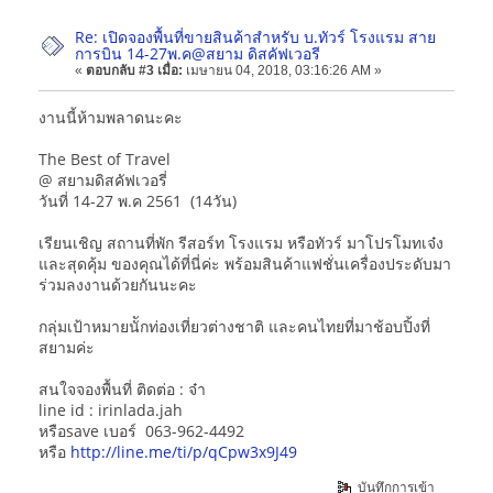
Re: เปิดจองพื้นที่ขายสินค้าสำหรับ บ.ทัวร์ โรงแรม สาย
การบิน 14-27พ.ค@สยาม ดิสคัฟเวอรี
«
ตอบกลับ #3 เมื่อ:
เมษายน 04, 2018, 03:16:26 AM »
งานนี้ห้ามพลาดนะคะ
The Best of Travel
@ สยามดิสคัฟเวอรี่
วันที่ 14-27 พ.ค 2561 (14วัน)
เรียนเชิญ สถานที่พัก รีสอร์ท โรงแรม หรือทัวร์ มาโปรโมทเจ๋ง
และสุดคุ้ม ของคุณได้ที่นี่ค่ะ พร้อมสินค้าแฟชั่นเครื่องประดับมา
ร่วมลงงานด้วยกันนะคะ
กลุ่มเป้าหมายนัักท่องเที่ยวต่างชาติ และคนไทยที่มาช้อบปิ้งที่
สยามค่ะ
สนใจจองพื้นที่ ติดต่อ : จ๋า
line id : irinlada.jah
หรือsave เบอร์ 063-962-4492
หรือ
http://line.me/ti/p/qCpw3x9J49
บันทึกการเข้า