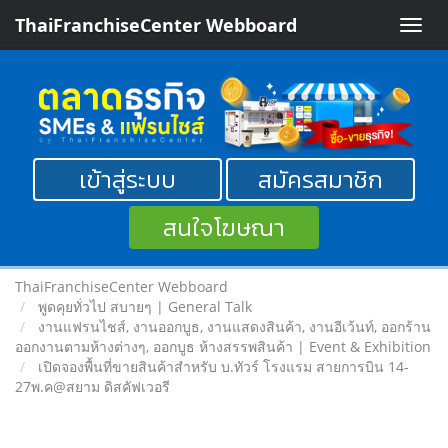
ThaiFranchiseCenter Webboard
Toggle
naviga
เข้าสู่ระบบ
สมัครสมาชิก
สนใจโฆษณา
ThaiFranchiseCenter Webboard
พูดคุยทั่วไป สบายๆ | General Talk
งานแฟรนไชส์, งานออกบูธ, งานแสดงสินค้า, งานอีเว้นท์, ออกร้าน
ออกงานตามห้างต่างๆ, ออกบูธ ห้างสรรพสินค้า | Event & Exhibition
เปิดจองพื้นที่ขายสินค้าสำหรับ บ.ทัวร์ โรงแรม สายการบิน 14-
27พ.ค@สยาม ดิสคัฟเวอรี