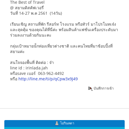
The Best of Travel
@ สยามดิสคัฟเวอรี่
วันที่ 14-27 พ.ค 2561 (14วัน)
เรียนเชิญ สถานที่พัก รีสอร์ท โรงแรม หรือทัวร์ มาโปรโมทเจ๋ง
และสุดคุ้ม ของคุณได้ที่นี่ค่ะ พร้อมสินค้าแฟชั่นเครื่องประดับมา
ร่วมลงงานด้วยกันนะคะ
กลุ่มเป้าหมายนัักท่องเที่ยวต่างชาติ และคนไทยที่มาช้อบปิ้งที่
สยามค่ะ
สนใจจองพื้นที่ ติดต่อ : จ๋า
line id : irinlada.jah
หรือsave เบอร์ 063-962-4492
หรือ
http://line.me/ti/p/qCpw3x9J49
บันทึกการเข้า
ไอรินลดา