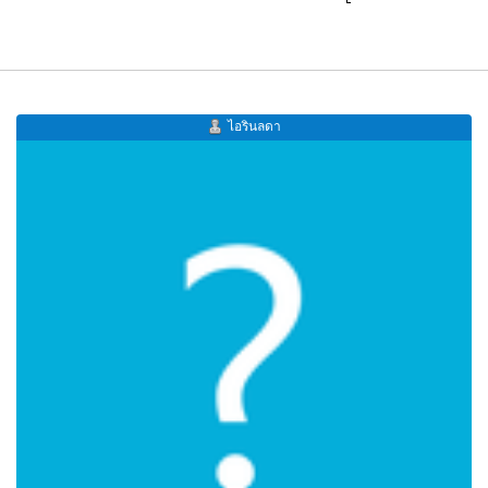
ไอรินลดา