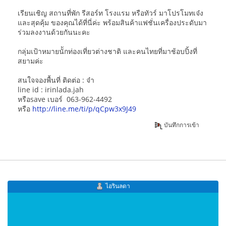
เรียนเชิญ สถานที่พัก รีสอร์ท โรงแรม หรือทัวร์ มาโปรโมทเจ๋ง
และสุดคุ้ม ของคุณได้ที่นี่ค่ะ พร้อมสินค้าแฟชั่นเครื่องประดับมา
ร่วมลงงานด้วยกันนะคะ
กลุ่มเป้าหมายนัักท่องเที่ยวต่างชาติ และคนไทยที่มาช้อบปิ้งที่
สยามค่ะ
สนใจจองพื้นที่ ติดต่อ : จ๋า
line id : irinlada.jah
หรือsave เบอร์ 063-962-4492
หรือ
http://line.me/ti/p/qCpw3x9J49
บันทึกการเข้า
ไอรินลดา