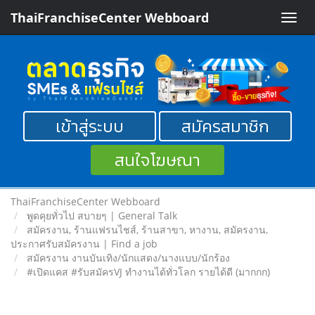
ThaiFranchiseCenter Webboard
Toggle
naviga
เข้าสู่ระบบ
สมัครสมาชิก
สนใจโฆษณา
ThaiFranchiseCenter Webboard
พูดคุยทั่วไป สบายๆ | General Talk
สมัครงาน, ร้านแฟรนไชส์, ร้านสาขา, หางาน, สมัครงาน,
ประกาศรับสมัครงาน | Find a job
สมัครงาน งานบันเทิง/นักแสดง/นางแบบ/นักร้อง
#เปิดแคส #รับสมัครVJ ทำงานได้ทั่วโลก รายได้ดี (มากกก)