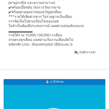
(ตามprofile และความสามารถ)
✔️พร้อมเบี้ยขยัน เงินรางวัลมากมาย
✔️พร้อมค่าคอมจากของขวัญทุกเดือน
***รายได้เพิ่มต่างหาก ไม่รวมฐานเงินเดือน
การจัดเป็นไปตามเงื่อนไขของแอฟ
ไม่จำเป็นต้องมีประสบการณ์ แคสผ่านสอนดันจนเก่ง
▂▂▂▂▂▂▂▂▂
รายได้รวม 10,000-100,000++/เดือน
จ่ายตรงทุกเดือน แคสผ่านเริ่มงานเดือนถัดไป
สมัครทัก Line : @queenyolar (มี@นะคะ:))
บันทึกการเข้า
มาลี ทับสม