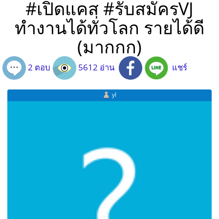
#เปิดแคส #รับสมัครVJ
ทำงานได้ทั่วโลก รายได้ดี
(มากกก)
2 ตอบ
5612 อ่าน
แชร์
yl