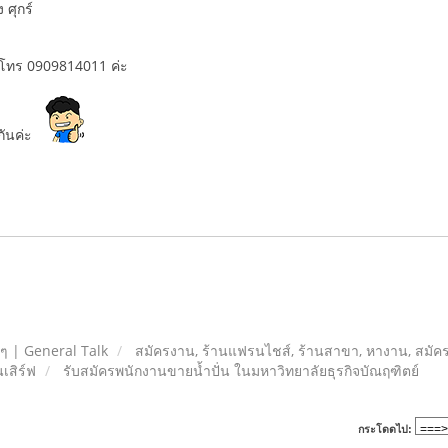
 ศุกร์
โทร 0909814011 ค่ะ
กันค่ะ
ยๆ | General Talk
สมัครงาน, ร้านแฟรนไชส์, ร้านสาขา, หางาน, สมัค
เสิร์ฟ
รับสมัครพนักงานขายน้ำปั่น ในมหาวิทยาลัยธุรกิจบัณฤฑิตย์
กระโดดไป: