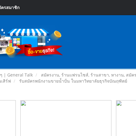
ัครสมาชิก
ยๆ | General Talk
สมัครงาน, ร้านแฟรนไชส์, ร้านสาขา, หางาน, สมัค
เสิร์ฟ
รับสมัครพนักงานขายน้ำปั่น ในมหาวิทยาลัยธุรกิจบัณฤฑิตย์