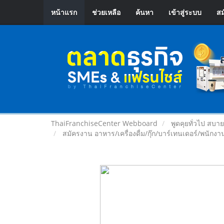
หน้าแรก
ช่วยเหลือ
ค้นหา
เข้าสู่ระบบ
สม
ThaiFranchiseCenter Webboard
พูดคุยทั่วไป สบา
สมัครงาน อาหาร/เครื่องดื่ม/กุ๊ก/บาร์เทนเดอร์/พนักงาน