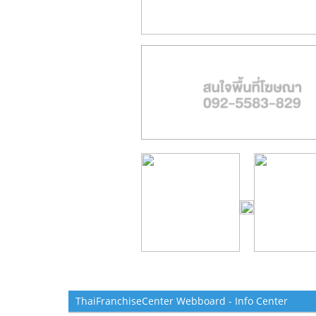
ThaiFranchiseCenter Webboard - Info Center