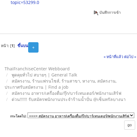
topic=53299.0
บันทึกการเข้า
หน้า: [
1
]
ขึ้นบน
+
« หน้าที่แล้ว
ต่อไป »
ThaiFranchiseCenter Webboard
พูดคุยทั่วไป สบายๆ | General Talk
สมัครงาน, ร้านแฟรนไชส์, ร้านสาขา, หางาน, สมัครงาน,
ประกาศรับสมัครงาน | Find a job
สมัครงาน อาหาร/เครื่องดื่ม/กุ๊ก/บาร์เทนเดอร์/พนักงานเสิร์ฟ
ด่วน!!!!!! รับสมัครพนักงานประจำร้านน้ำปั่น @เซ็นทรัลบางนา
กระโดดไป: