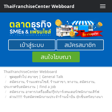
ThaiFranchiseCenter Webboard
Toggle
naviga
เข้าสู่ระบบ
สมัครสมาชิก
สนใจโฆษณา
ThaiFranchiseCenter Webboard
พูดคุยทั่วไป สบายๆ | General Talk
สมัครงาน, ร้านแฟรนไชส์, ร้านสาขา, หางาน, สมัครงาน,
ประกาศรับสมัครงาน | Find a job
สมัครงาน อาหาร/เครื่องดื่ม/กุ๊ก/บาร์เทนเดอร์/พนักงานเสิร์ฟ
ด่วน!!!!!! รับสมัครพนักงานประจำร้านน้ำปั่น @เซ็นทรัลบางนา