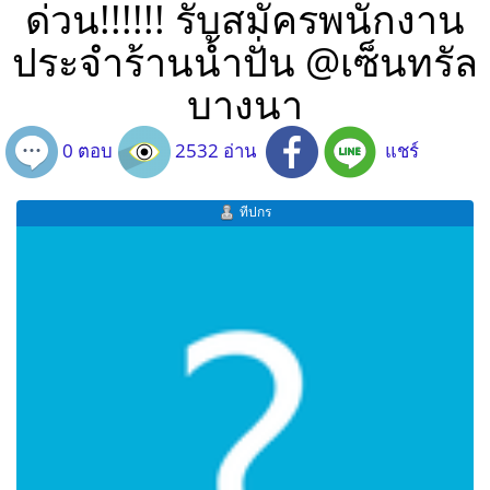
ด่วน!!!!!! รับสมัครพนักงาน
ประจำร้านน้ำปั่น @เซ็นทรัล
บางนา
0 ตอบ
2532 อ่าน
แชร์
ทีปกร