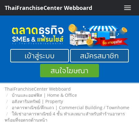
ThaiFranchiseCenter Webboard
Toggle
naviga
เข้าสู่ระบบ
สมัครสมาชิก
สนใจโฆษณา
ThaiFranchiseCenter Webboard
บ้านและออฟฟิส | Home & Office
อสังหาริมทรัพย์ | Property
อาคารพาณิชย์/ตึกแถว | Commercial Building / Townhome
ให้เช่าอาคารพาณิชย์ 4 ชั้น ทำเลเหมาะสำหรับทำร้านอาหาร
พร้อมที่จอดรถด้านหน้า