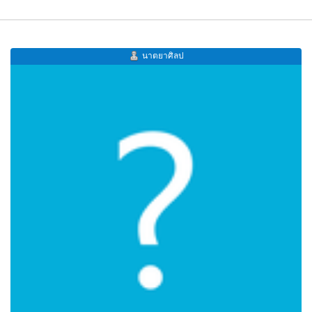
นาตยาศิลป