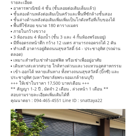
รายละเอียด
▪️ อาคารพาณิชย์ 4 ชั้น (ชั้นลอยต่อเติมเต็มแล้ว)
▪️ ชั้นสองด้านหลังต่อเติมเป็นครัวและพื้นที่ซักล้างชั้นสอง
▪️ ชั้นล่างด้านหลังต่อเติมเพิ่มเพิ่มเป็นโกดังหรือที่เก็บของได้
▪️ พื้นที่ใช้สอย ขนาด 180 ตารางเมตร
▪️ ภายในกว้างขวาง
▪️ 3 ห้องนอน 4 ห้องน้ำ (ชั้น 3 และ 4 กั้นห้องพร้อมอยู่)
▪️ มีที่จอดรถหน้าตึก กว้าง 12 เมตร สามารถจอดรถได้ 2 คัน
▪️ ทำเลดี อาคารอยู่ติดถนนสุขสวัสดิ์ 64 - ประชาอุทิศ (รถผ่าน
ตลอด)
▪️ เหมาะสำหรับเช่าทำออฟฟิต หรือเช่าเพื่ออยู่อาศัย
▪️ เดินทางสะดวกสบาย ใกล้ทางด่วนและวงแหวนอุตสาหกรรม
▪️ เข้า-ออกได้ หลายเส้นทาง ทั้งทางถนนสุขสวัสดิ์ (บิ๊กซี) และ
ประชาอุทิศ (มหาวิทยาลัยพระจอมเกล้าธนบุรี)
+++ ให้เช่าในราคา 17,500 บาท/เดือน +++
** สัญญา 1-2 ปี , มัดจำ 2 เดือน , ล่วงหน้า 1 เดือน **
สอบถามรายละเอียดเพิ่มเติมได้ที่
คุณนาตยา : 094-465-4551 Line ID : snattaya22