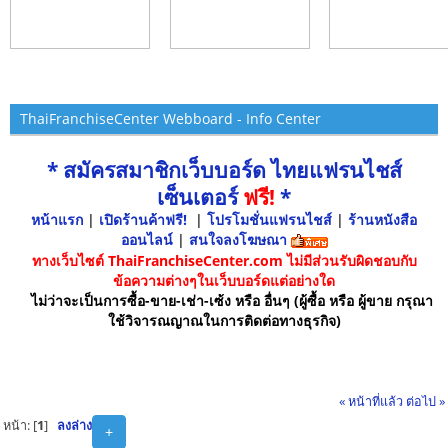
ThaiFranchiseCenter Webboard - Info Center
* สมัครสมาชิกเว็บบอร์ด ไทยแฟรนไชส์
เซ็นเตอร์
ฟรี!
*
หน้าแรก
|
เปิดร้านค้าฟรี!
|
โปรโมชั่นแฟรนไชส์
|
ร้านหนังสือ
ออนไลน์
|
สนใจลงโฆษณา
ทางเว็บไซต์ ThaiFranchiseCenter.com ไม่มีส่วนรับผิดชอบกับ
ข้อความต่างๆในเว็บบอร์ดแต่อย่างใด
ไม่ว่าจะเป็นการซื้อ-ขาย-เช่า-เซ้ง หรือ อื่นๆ (ผู้ซื้อ หรือ ผู้ขาย กรุณา
ใช้วิจารณญาณในการติดต่อทางธุรกิจ)
« หน้าที่แล้ว
ต่อไป »
หน้า: [
1
]
ลงล่าง
+