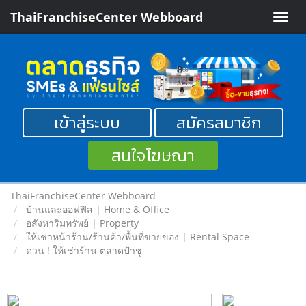
ThaiFranchiseCenter Webboard
Toggle
naviga
เข้าสู่ระบบ
สมัครสมาชิก
สนใจโฆษณา
ThaiFranchiseCenter Webboard
บ้านและออฟฟิส | Home & Office
อสังหาริมทรัพย์ | Property
ให้เช่าหน้าร้าน/ร้านค้า/พื้นที่ขายของ | Rental Space
ด่วน ! ให้เช่าร้าน ตลาดป้าชู