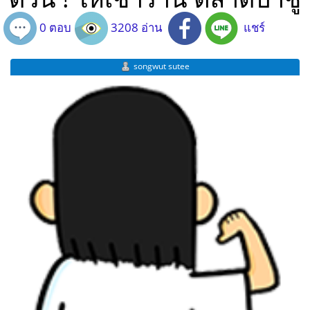
0 ตอบ
3208 อ่าน
แชร์
songwut sutee