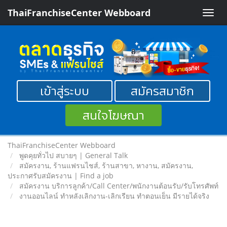
ThaiFranchiseCenter Webboard
Toggle
naviga
เข้าสู่ระบบ
สมัครสมาชิก
สนใจโฆษณา
ThaiFranchiseCenter Webboard
พูดคุยทั่วไป สบายๆ | General Talk
สมัครงาน, ร้านแฟรนไชส์, ร้านสาขา, หางาน, สมัครงาน,
ประกาศรับสมัครงาน | Find a job
สมัครงาน บริการลูกค้า/Call Center/พนักงานต้อนรับ/รับโทรศัพท์
งานออนไลน์ ทำหลังเลิกงาน-เลิกเรียน ทำตอนเย็น มีรายได้จริง