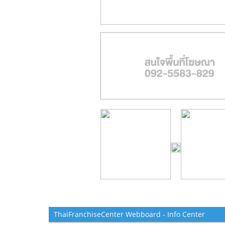
ThaiFranchiseCenter Webboard - Info Center