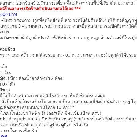
านอาหาร 2.คาร์แคร์ 3.ร้านก๋วยเตี๋ยว ทั้ง 3 กิจการในพื้นที่เดียวกัน ประมา
รณ์ร้านอาหาร เปิดร้านดำเนินงานต่อได้เลย ***
0,000 บาท
 –โทรมาสอบถาม (ถูกที่สุดในย่านนี้ สามารถไปสืบร้านอื่นๆ ดูได้ ต่อสัญญาทุก 
เวียนพระราม 5 – ราชพฤกษ์ รถผ่านวันละหลายหมื่นคัน สามารถเปิดกิจการได้ตั้
กิจการ
งเปิดขายปกติ มีลูกค้าประจำ ทั้งที่หน้าร้าน และ ฐานลูกค้าเดลิเวอร์รี่ในหมู
กอบด้วย
้องอาหาร และ ครัว รวมแล้วประมาณ 400 ตร.ม. สามารถรองรับลูกค้าได้ปร
งเล็ก
2 ห้อง
ญิง 3 ห้อง ห้องน้ำลูกค้าชาย 2 ห้อง
TU 4 ตัว
สีขาว
้ ไม่ได้ดำเนินกิจการ แต่มี โรงล้างรถ พื้นที่เช็ดแห้ง ดูดฝุ่น
ยว ตัวร้านเป็นโครงสร้างไม้ แยกจากร้านอาหาร ตอนนี้ยังดำเนินกิจการอยู่ โด
งมีห้องพักสำหรับพนักงานให้อีก 10 ห้อง**
ภค น้ำประปา ไฟฟ้า อินเตอร์เน็ท มีทะเบียนบ้าน ครบ!
ค้าประจำอยู่แล้ว และยังเปิดดำเนินการอยู่ (ยกเว้นคาร์แคร์) ที่เซ้งเพราะมีหลา
อบถามหรือเข้ามาดูทำเล ดูร้าน ดูกิจการได้จริง
ิจการในการเซ้งครับ
4398