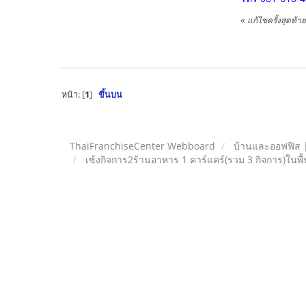
«
แก้ไขครั้งสุดท้
หน้า: [
1
]
ขึ้นบน
ThaiFranchiseCenter Webboard
บ้านและออฟฟิส 
เซ้งกิจการ2ร้านอาหาร 1 คาร์แคร์(รวม 3 กิจการ)ในพื้