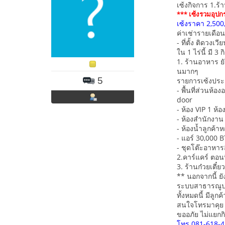
เซ้งกิจการ 1.ร้
*** เซ้งรวมอุปก
เซ้งราคา 2,50
ค่าเช่ารายเดือน
- ที่ตั้ง ติดวง
ใน 1 ไร่นี้ มี 3 
1. ร้านอาหาร ยั
นมากๆ
5
รายการเซ้งประ
- พื้นที่ส่วนห
door
- ห้อง VIP 1 ห้อ
- ห้องสำนักงาน 
- ห้องน้ำลูกค้าห
- แอร์ 30,000 B
- ชุดโต๊ะอาหาร
2.คาร์แคร์ ตอนนี
3. ร้านก๋วยเตี๋
** นอกจากนี้ ยั
ระบบสาธารณูปโ
ทั้งหมดนี้ มีลูก
สนใจโทรมาคุย ส
ขออภัย ไม่แยกก
โทร 081-618-