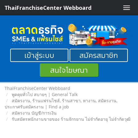
ThaiFranchiseCenter Webboard
Toggle
naviga
เข้าสู่ระบบ
สมัครสมาชิก
สนใจโฆษณา
ThaiFranchiseCenter Webboard
พูดคุยทั่วไป สบายๆ | General Talk
สมัครงาน, ร้านแฟรนไชส์, ร้านสาขา, หางาน, สมัครงาน,
ประกาศรับสมัครงาน | Find a job
สมัครงาน บัญชี/การเงิน
รับสมัครพนักงานขายของ ร้านจักรยาน ไม่จำกัดอายุ ไม่จำกัดวุฒิ