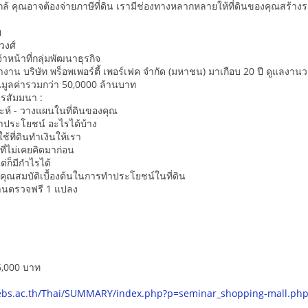
้ คุณอาจต้องจ่ายภาษีที่ดิน เรามีช่องทางหลากหลายให้ที่ดินของคุณสร้างร
ย
วงศ์
้าหน้าที่กลุ่มพัฒนาธุรกิจ
งาน บริษัท พร็อพเพอร์ตี้ เพอร์เฟค จำกัด (มหาชน) มาเกือบ 20 ปี ดูแ
มูลค่ารวมกว่า 50,0000 ล้านบาท
การสัมมนา :
คราะห์ - วางแผนในที่ดินของคุณ
ทำประโยชน์ อะไรได้บ้าง
ช้ที่ดินทำเงินให้เรา
ที่ไม่เคยคิดมาก่อน
แต่ก็มีกำไรได้
คุณสมบัติเบื้องต้นในการทำประโยชน์ในที่ดิน
่านตรวจฟรี 1 แปลง
6,000 บาท
rebs.ac.th/Thai/SUMMARY/index.php?p=seminar_shopping-mall.ph