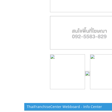
ThaiFranchiseCenter Webboard - Info Center