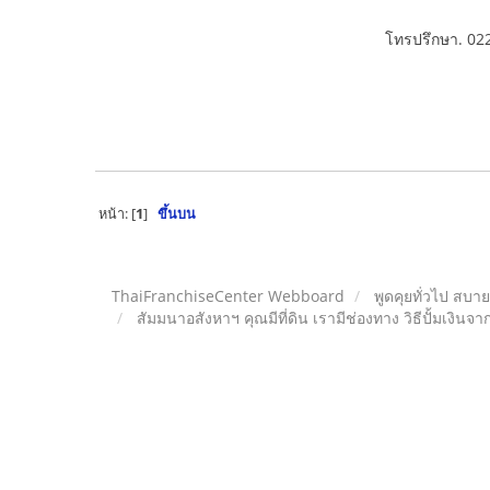
โทรปรึกษา. 02
หน้า: [
1
]
ขึ้นบน
ThaiFranchiseCenter Webboard
พูดคุยทั่วไป สบา
สัมมนาอสังหาฯ คุณมีที่ดิน เรามีช่องทาง วิธีปั้มเงินจา