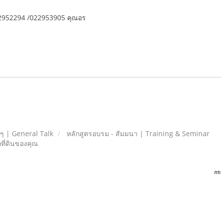
2952294 /022953905 คุณอร
ยๆ | General Talk
หลักสูตรอบรม - สัมมนา | Training & Seminar
กที่ดินของคุณ
กร