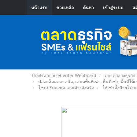
หน้าแรก
ช่วยเหลือ
ค้นหา
เข้าสู่ระบบ
สม
ThaiFranchiseCenter Webboard
ตลาดกลางธุรกิจ
ปล่อยล็อคตลาดนัด, เสนอพื้นที่เช่า, พื้นที่เช่า, พื้นที่ให้
โซนปริมณฑล และต่างจังหวัด
ให้เช่าตั้งป้ายโฆษ