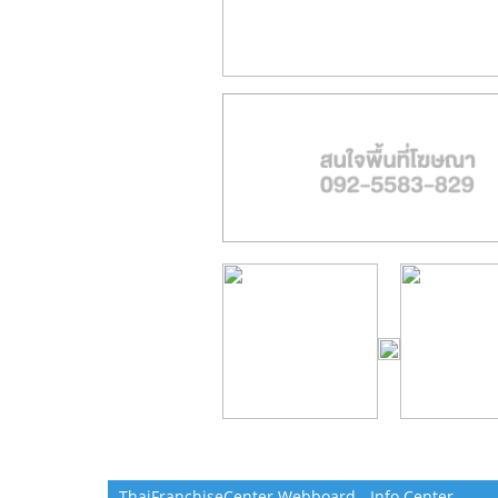
ThaiFranchiseCenter Webboard - Info Center