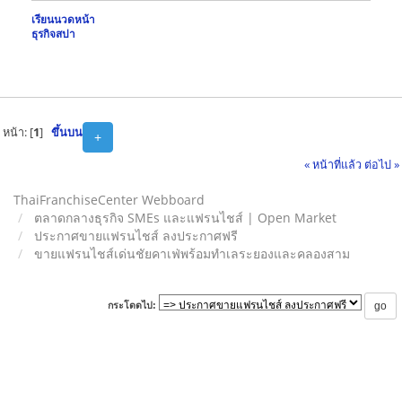
เรียนนวดหน้า
ธุรกิจสปา
หน้า: [
1
]
ขึ้นบน
+
« หน้าที่แล้ว
ต่อไป »
ThaiFranchiseCenter Webboard
ตลาดกลางธุรกิจ SMEs และแฟรนไชส์ | Open Market
ประกาศขายแฟรนไชส์ ลงประกาศฟรี
ขายแฟรนไชส์เด่นชัยคาเฟ่พร้อมทำเลระยองและคลองสาม
กระโดดไป: