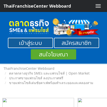
ThaiFranchiseCenter Webboard
Toggle
naviga
เข้าสู่ระบบ
สมัครสมาชิก
สนใจโฆษณา
ThaiFranchiseCenter Webboard
ตลาดกลางธุรกิจ SMEs และแฟรนไชส์ | Open Market
ประกาศขายแฟรนไชส์ ลงประกาศฟรี
ขายแฟรนไชส์เด่นชัยคาเฟ่พร้อมทำเลระยองและคลองสาม