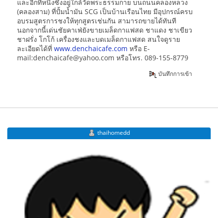
และอีกที่หนึ่งซึ่งอยู่ใกล้วัดพระธรรมกาย บนถนนคลองหลวง
(คลองสาม) ที่ปั้มน้ำมัน SCG เป็นบ้านเรือนไทย มีอุปกรณ์ครบ
อบรมสูตรการชงให้ทุกสูตรเช่นกัน สามารถขายได้ทันที
นอกจากนี้เด่นชัยคาเฟ่ยังขายเมล็ดกาแฟสด ชาแดง ชาเขียว
ชาฝรั่ง โกโก้ เครื่องชงและบดเมล็ดกาแฟสด สนใจดูราย
ละเอียดได้ที่
www.denchaicafe.com
หรือ E-
mail:denchaicafe@yahoo.com หรือโทร. 089-155-8779
บันทึกการเข้า
thaihomedd