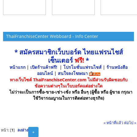
ThaiFranchiseCenter Webboard - Info Center
* สมัครสมาชิกเว็บบอร์ด ไทยแฟรนไชส์
เซ็นเตอร์
ฟรี!
*
หน้าแรก
|
เปิดร้านค้าฟรี!
|
โปรโมชั่นแฟรนไชส์
|
ร้านหนังสือ
ออนไลน์
|
สนใจลงโฆษณา
ทางเว็บไซต์ ThaiFranchiseCenter.com ไม่มีส่วนรับผิดชอบกับ
ข้อความต่างๆในเว็บบอร์ดแต่อย่างใด
ไม่ว่าจะเป็นการซื้อ-ขาย-เช่า-เซ้ง หรือ อื่นๆ (ผู้ซื้อ หรือ ผู้ขาย กรุณา
ใช้วิจารณญาณในการติดต่อทางธุรกิจ)
« หน้าที่แล้ว
ต่อไป »
หน้า: [
1
]
ลงล่าง
+