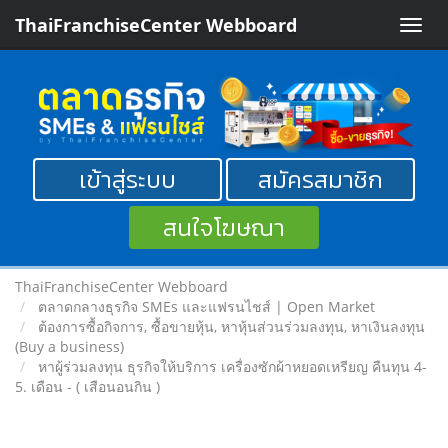
ThaiFranchiseCenter Webboard
Toggle
naviga
เข้าสู่ระบบ
สมัครสมาชิก
สนใจโฆษณา
ThaiFranchiseCenter Webboard
ตลาดกลางธุรกิจ SMEs และแฟรนไชส์ | Open Market
ต้องการซื้อกิจการ, ซื้อขายหุ้น, หาหุ้นส่วนร่วมลงทุน, หาเงินลงทุน
(Buy a business)
หาผู้ร่วมลงทุน ธุรกิจให้บริการ เครื่องซักผ้าหยอดเหรียญ คืนทุน 4-
5. เดือน - ( เสือนอนกิน )