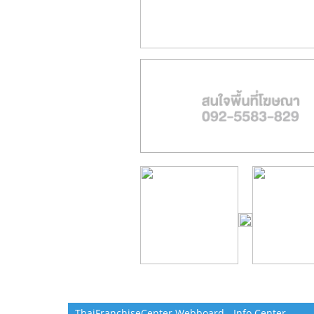
ThaiFranchiseCenter Webboard - Info Center