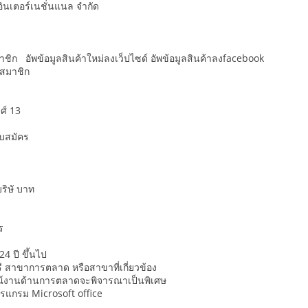
ี.อินเตอร์เนชั่นแนล จำกัด
าชิก อัพข้อมูลสินค้าใหม่ลงเว็ปไซด์ อัพข้อมูลสินค้าลงfacebook
 สมาชิก
ศ์ 13
ับสมัคร
ริษั บาท
ร
4 ปี ขึ้นไป
 สาขาการตลาด หรือสาขาที่เกี่ยวข้อง
งานด้านการตลาดจะพิจารณาเป็นพิเศษ
แกรม Microsoft office