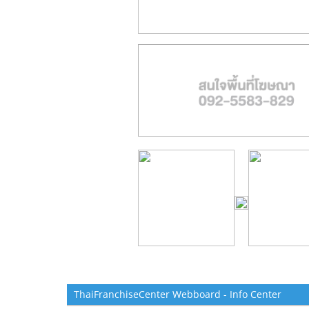
ThaiFranchiseCenter Webboard - Info Center