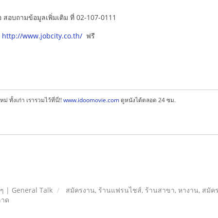
อ สอบถามข้อมูลเพิ่มเติม ที่ 02-107-0111
http://www.jobcity.co.th/
ฟรี
หม่ ทั้งเก่า เรารวมไว้ที่นี่!!
www.idoomovie.com
ดูหนังได้ตลอด 24 ซม.
ยๆ | General Talk
สมัครงาน, ร้านแฟรนไชส์, ร้านสาขา, หางาน, สมัค
ลาด