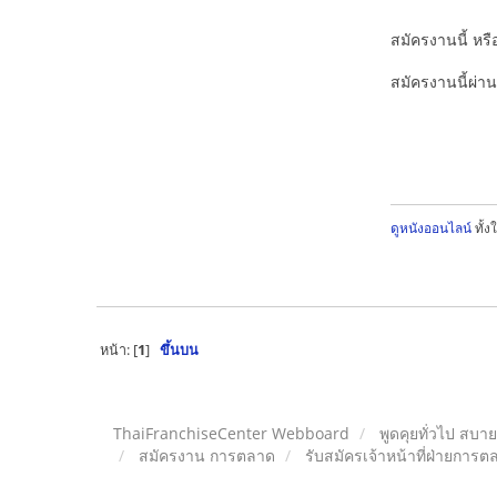
สมัครงานนี้ หรื
สมัครงานนี้ผ่าน
ดูหนังออนไลน์
ทั้งใ
หน้า: [
1
]
ขึ้นบน
ThaiFranchiseCenter Webboard
พูดคุยทั่วไป สบา
สมัครงาน การตลาด
รับสมัครเจ้าหน้าที่ฝ่ายการต