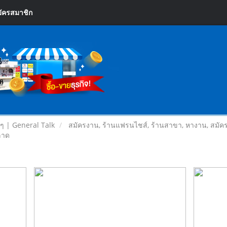
ัครสมาชิก
ยๆ | General Talk
สมัครงาน, ร้านแฟรนไชส์, ร้านสาขา, หางาน, สมัค
ลาด