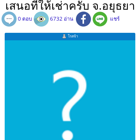
เสนอที่ให้เช่าครับ จ.อยุธยา
0 ตอบ
6732 อ่าน
แชร์
โรสจ้า